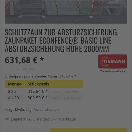
SCHUTZZAUN ZUR ABSTURZSICHERUNG,
ZAUNPAKET ECONFENCE® BASIC LINE
ABSTURZSICHERUNG HÖHE 2000MM
631,68 € *
Bruttopreis: 751,70 €
Grundpreis pro laufender Meter: 315,84 € *
Menge
Stückpreis
ab
2
315,84 € *
( 375,85 € inkl. Mwst )
ab
20
302,59 € *
( 360,08 € inkl. Mwst )
*zzgl. MwSt.
zzgl. Versandkosten
Lagerartikel. Lieferzeit: 5 - 7 Werktage