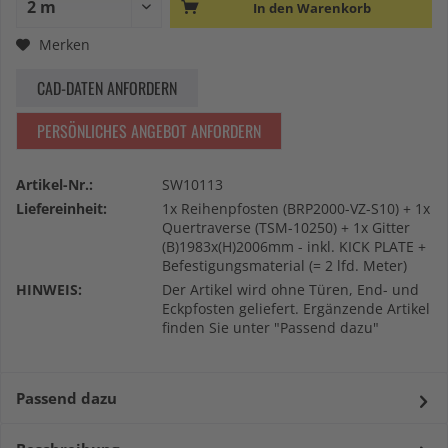
In den
Warenkorb
Merken
CAD-DATEN ANFORDERN
PERSÖNLICHES ANGEBOT ANFORDERN
Artikel-Nr.:
SW10113
Liefereinheit:
1x Reihenpfosten (BRP2000-VZ-S10) + 1x
Quertraverse (TSM-10250) + 1x Gitter
(B)1983x(H)2006mm - inkl. KICK PLATE +
Befestigungsmaterial (= 2 lfd. Meter)
HINWEIS:
Der Artikel wird ohne Türen, End- und
Eckpfosten geliefert. Ergänzende Artikel
finden Sie unter "Passend dazu"
Passend dazu