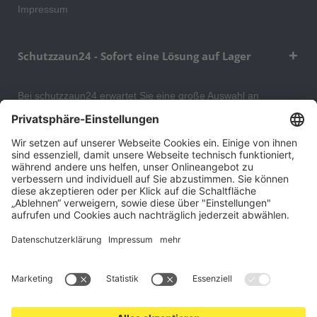
Impressum
Schutzzaun24 - Sofort eine Lösung auf Lager
Bei schutzzaun24 erwartet Sie eine große Auswahl an
Schutzgittern, Schutzeinrichtungen, Absturzsicherungen und
Gittertrennwänden, mit denen Sie Ihr Lager, Data Center oder
auch Ihr Wohngebäude optimal organisieren und sichern
können. An unserem Versandlager bevorraten wir ein großes
Sortiment von Lagerartikeln, welche innerhalb von 48 Stunden
versandbereit sind.
Cookie-Einstellungen
Über uns
Kontakt
Versand und Zahlungsbedingungen
Widerrufsrecht
Datenschutz
AGB für Verbraucher
Impressum
*Alle Preise in Euro verstehen sich zzgl.
Versandkosten
. Angebote
freibleibend. Solange der Vorrat reicht.