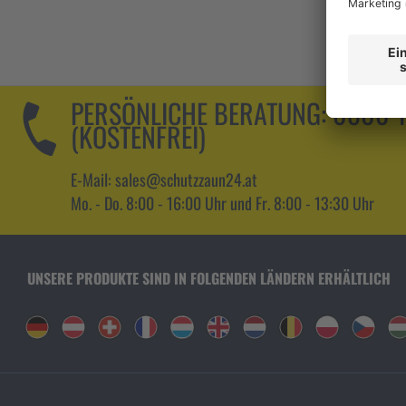
PERSÖNLICHE BERATUNG:
0800 
(KOSTENFREI)
E-Mail: sales@schutzzaun24.at
Mo. - Do. 8:00 - 16:00 Uhr und Fr. 8:00 - 13:30 Uhr
UNSERE PRODUKTE SIND IN FOLGENDEN LÄNDERN ERHÄLTLICH