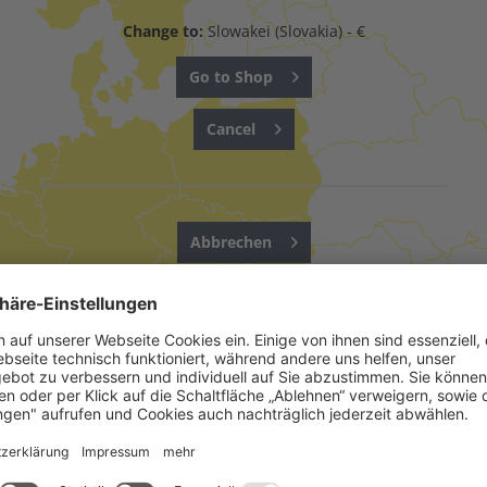
Change to:
Slowakei (Slovakia) - €
Go to Shop
Cancel
Abbrechen
UNSERE PRODUKTE SIND IN FOLGENDEN LÄNDERN ERHÄLTLICH.