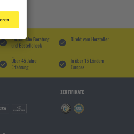
Persönliche Beratung
Direkt vom Hersteller
und Bestellcheck
Über 45 Jahre
In über 15 Ländern
Erfahrung
Europas
ZERTIFIKATE