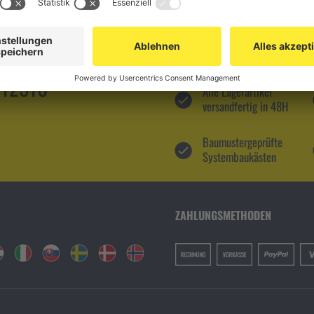
112510
Alle Lagerartikel
versandfertig in 48H
Baumustergeprüfte
Systembaukästen
ZAHLUNGSMETHODEN