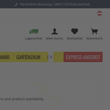
Persönliche Beratung |
0800 112510 (kostenfrei)
schu
Lagerartikel
Mein Konto
Merkzettel
Warenkorb
NWAND
GARTENZAUN
BETRIEB
EXPRESS-ANGEBOT

s and product availability.