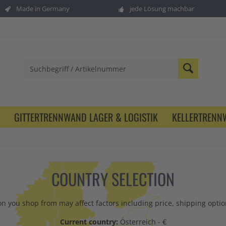
Made in Germany
jede Lösung machbar
GITTERTRENNWAND LAGER & LOGISTIK
KELLERTREN
COUNTRY SELECTION
n you shop from may affect factors including price, shipping option
Current country:
Österreich - €