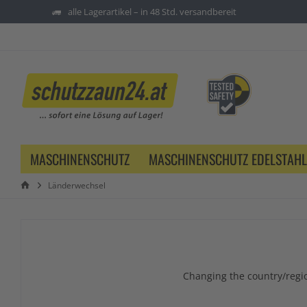
alle Lagerartikel – in 48 Std. versandbereit
MASCHINENSCHUTZ
MASCHINENSCHUTZ EDELSTAHL
Länderwechsel
Changing the country/regio