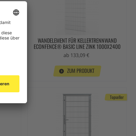
WAND
WANDELEMENT FÜR KELLERTRENNWAND
BT01
ECONFENCE® BASIC LINE ZINK 1000X2400
ab 133,09 €
ZUM PRODUKT
Topseller
Topseller