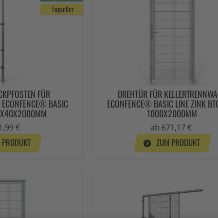
Topseller
CKPFOSTEN FÜR
DREHTÜR FÜR KELLERTRENNW
 ECONFENCE® BASIC
ECONFENCE® BASIC LINE ZINK B
60X40X2000MM
1000X2000MM
1,99 €
ab 671,17 €
 PRODUKT
ZUM PRODUKT