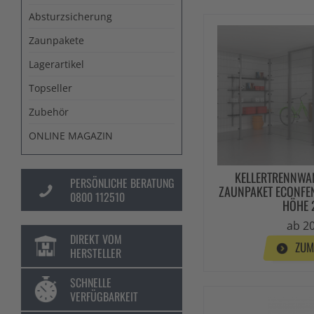
Absturzsicherung
Zaunpakete
Lagerartikel
Topseller
Zubehör
ONLINE MAGAZIN
KELLERTRENNWA
PERSÖNLICHE BERATUNG
ZAUNPAKET ECONFEN
0800 112510
HÖHE
ab 20
DIREKT VOM
ZUM
HERSTELLER
SCHNELLE
VERFÜGBARKEIT