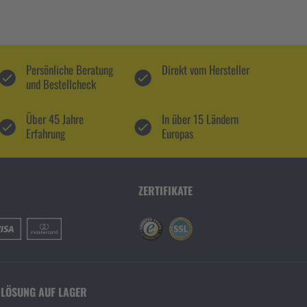
Persönliche Beratung
Direkt vom Hersteller
und Bestellcheck
Über 45 Jahre
In über 15 Ländern
Erfahrung
Europas
ZERTIFIKATE
 LÖSUNG AUF LAGER