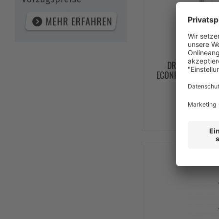
DREHTÜR FÜR 
ECONFENCE® BASIC
600X
350
ZUM