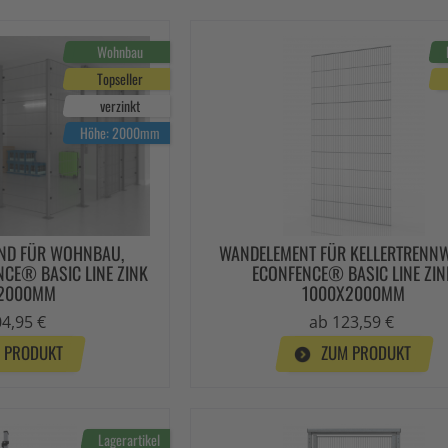
Wohnbau
Topseller
verzinkt
Höhe: 2000mm
ND FÜR WOHNBAU,
WANDELEMENT FÜR KELLERTRENN
CE® BASIC LINE ZINK
ECONFENCE® BASIC LINE ZIN
 2000MM
1000X2000MM
4,95 €
ab 123,59 €
 PRODUKT
ZUM PRODUKT
Lagerartikel