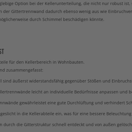
ebige Option bei der Kellerunterteilung, die nicht nur robust ist,
der Gittertrennwand dadurch ebenso wenig aus wie Einbruchversuc
 möglicherweise durch Schimmel beschädigen könnte.
ST
eile für den Kellerbereich in Wohnbauten.
nwand zusammengefasst:
ll sind äußerst widerstandsfähig gegenüber Stößen und Einbruchsve
Kellertrennwände leicht an individuelle Bedürfnisse anpassen und 
rtrennwände gewährleistet eine gute Durchlüftung und verhindert S
geslicht in die Kellerabteile ein, was für eine bessere Beleuchtung
n durch die Gitterstruktur schnell entdeckt und von außen gelösc