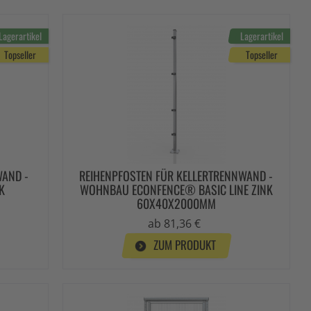
Lagerartikel
Lagerartikel
Topseller
Topseller
WAND -
REIHENPFOSTEN FÜR KELLERTRENNWAND -
K
WOHNBAU ECONFENCE® BASIC LINE ZINK
60X40X2000MM
ab 81,36 €
ZUM PRODUKT