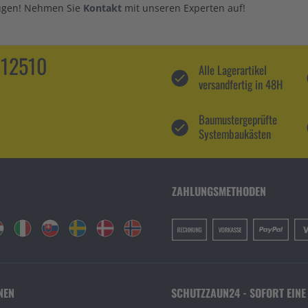
eugen! Nehmen Sie
Kontakt
mit unseren Experten auf!
112510
Alle Lagerartikel
versandfertig in 48H
Baumustergeprüfte
Systembaukästen
ZAHLUNGSMETHODEN
NEN
SCHUTZZAUN24 - SOFORT EINE