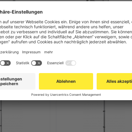
KELLERTRENNWAND
SCHIEBETÜR FÜR KELLERTRENN
 LINE ZINK BT01-WB
ECONFENCE® BASIC LINE ZINK 
2000MM
1000X2000MM
,10 €
ab 1.026,20 €
 PRODUKT
ZUM PRODUKT
Topseller