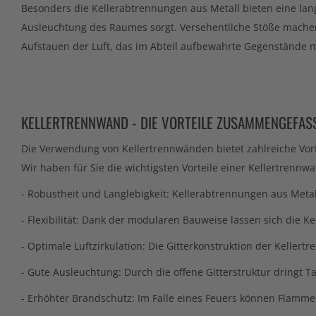
Besonders die Kellerabtrennungen aus Metall bieten eine langl
Ausleuchtung des Raumes sorgt. Versehentliche Stöße machen 
Aufstauen der Luft, das im Abteil aufbewahrte Gegenstände
KELLERTRENNWAND - DIE VORTEILE ZUSAMMENGEFAS
Die Verwendung von Kellertrennwänden bietet zahlreiche Vort
Wir haben für Sie die wichtigsten Vorteile einer Kellertren
- Robustheit und Langlebigkeit: Kellerabtrennungen aus Meta
- Flexibilität: Dank der modularen Bauweise lassen sich die 
- Optimale Luftzirkulation: Die Gitterkonstruktion der Kelle
- Gute Ausleuchtung: Durch die offene Gitterstruktur dringt Ta
- Erhöhter Brandschutz: Im Falle eines Feuers können Flamme