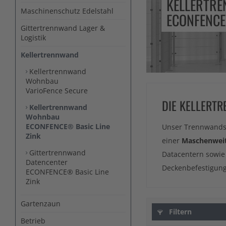
KELLERTR
Maschinenschutz Edelstahl
ECONFENCE
Gittertrennwand Lager &
Logistik
Kellertrennwand
Kellertrennwand
Wohnbau
VarioFence Secure
DIE KELLERT
Kellertrennwand
Wohnbau
ECONFENCE® Basic Line
Unser Trennwand
Zink
einer
Maschenwei
Gittertrennwand
Datacentern sowie
Datencenter
Deckenbefestigung 
ECONFENCE® Basic Line
Zink
Gartenzaun
Filtern
Betrieb