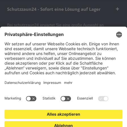
Schutzzaun24 - Sofort eine Lösung auf Lager
Bei schutzzaun24 erwartet Sie eine große Auswahl an
Schutzgittern, Schutzeinrichtungen, Absturzsicherungen und
Gittertrennwänden, mit denen Sie Ihr Lager, Data Center oder
auch Ihr Wohngebäude optimal organisieren und sichern
können. An unserem Versandlager bevorraten wir ein großes
Sortiment von Lagerartikeln, welche innerhalb von 48 Stunden
versandbereit sind.
Cookie-Einstellungen
Über uns
Kontakt
Versand und Zahlungsbedingungen
Widerrufsrecht
Datenschutz
AGB für Verbraucher
Impressum
*Alle Preise in Euro verstehen sich zzgl.
Versandkosten
. Angebote
freibleibend. Solange der Vorrat reicht.
© 2026 schutzzaun24.at