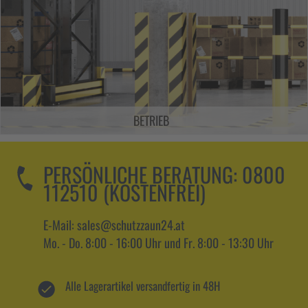
BETRIEB
PERSÖNLICHE BERATUNG:
0800
112510 (KOSTENFREI)
E-Mail: sales@schutzzaun24.at
Mo. - Do. 8:00 - 16:00 Uhr und Fr. 8:00 - 13:30 Uhr
Alle Lagerartikel versandfertig in 48H