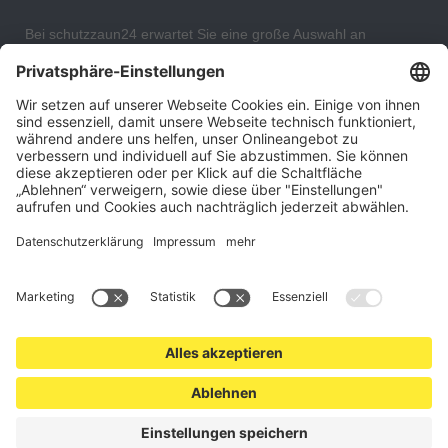
Bei schutzzaun24 erwartet Sie eine große Auswahl an
Schutzgittern, Schutzeinrichtungen, Absturzsicherungen und
Gittertrennwänden, mit denen Sie Ihr Lager, Data Center oder
auch Ihr Wohngebäude optimal organisieren und sichern
können. An unserem Versandlager bevorraten wir ein großes
Sortiment von Lagerartikeln, welche innerhalb von 48 Stunden
versandbereit sind.
Cookie-Einstellungen
Über uns
Kontakt
Versand und Zahlungsbedingungen
Widerrufsrecht
Datenschutz
AGB für Verbraucher
Impressum
*Alle Preise in Euro verstehen sich zzgl.
Versandkosten
. Angebote
freibleibend. Solange der Vorrat reicht.
© 2026 schutzzaun24.at