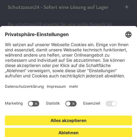
Schutzzaun24 - Sofort eine Lösung auf Lager
Bei schutzzaun24 erwartet Sie eine große Auswahl an
Schutzgittern, Schutzeinrichtungen, Absturzsicherungen und
Gittertrennwänden, mit denen Sie Ihr Lager, Data Center oder
auch Ihr Wohngebäude optimal organisieren und sichern
können. An unserem Versandlager bevorraten wir ein großes
Sortiment von Lagerartikeln, welche innerhalb von 48 Stunden
versandbereit sind.
Cookie-Einstellungen
Über uns
Kontakt
Versand und Zahlungsbedingungen
Widerrufsrecht
Datenschutz
AGB für Verbraucher
Impressum
*Alle Preise in Euro verstehen sich zzgl.
Versandkosten
. Angebote
freibleibend. Solange der Vorrat reicht.
© 2026 schutzzaun24.at