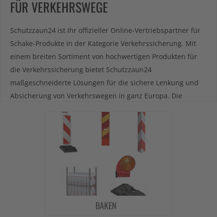
FÜR VERKEHRSWEGE
Schutzzaun24 ist Ihr offizieller Online-Vertriebspartner für
Schake-Produkte in der Kategorie Verkehrssicherung. Mit
einem breiten Sortiment von hochwertigen Produkten für
die Verkehrssicherung bietet Schutzzaun24
maßgeschneiderte Lösungen für die sichere Lenkung und
Absicherung von Verkehrswegen in ganz Europa. Die
Produkte gliedern sich in sechs spezialisierte
Unterkategorien:
Baken
,
Absperrschrankengitter
,
Bodenschwellen
,
Überfahrschutz
,
Leitkegel
und
Anfahrschutz
. Diese durchdachten und robusten Produkte
bieten maximale Sicherheit und unterstützen eine
reibungslose Verkehrsführung – ideal für den Einsatz auf
Baustellen, in Parkbereichen und im Straßenverkehr.
Verlassen Sie sich auf Schutzzaun24, um die höchsten
BAKEN
Sicherheitsstandards für Ihre Projekte zu gewährleisten.