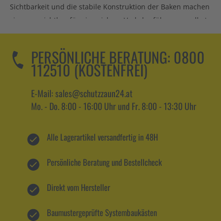
Sichtbarkeit und die stabile Konstruktion der Baken machen
sie unverzichtbar für eine sichere Verkehrsführung – selbst
bei schwierigen Wetterbedingungen und in stark
frequentierten Bereichen.
PERSÖNLICHE BERATUNG:
0800
112510 (KOSTENFREI)
ABSPERRSCHRANKENGITTER
E-Mail: sales@schutzzaun24.at
Absperrschrankengitter von Schake ermöglichen eine
Mo. - Do. 8:00 - 16:00 Uhr und Fr. 8:00 - 13:30 Uhr
schnelle und flexible Absperrung von Straßen und
Gehwegen. Diese Gitter sind besonders stabil und
Alle Lagerartikel versandfertig in 48H
gleichzeitig leicht zu handhaben, sodass sie ideal für den
temporären Einsatz auf Baustellen, bei Veranstaltungen
Persönliche Beratung und Bestellcheck
oder zur Verkehrslenkung geeignet sind. Durch ihre robuste
Bauweise sind sie auch bei hoher Beanspruchung langlebig
Direkt vom Hersteller
und zuverlässig.
Baumustergeprüfte Systembaukästen