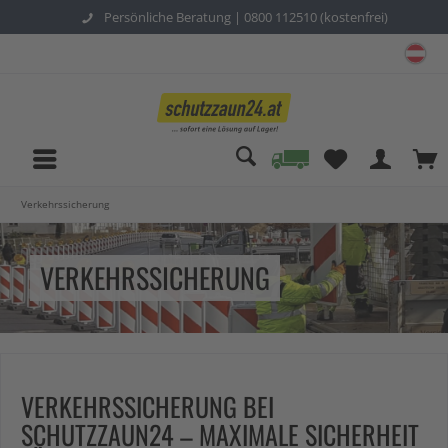
Persönliche Beratung |
0800 112510 (kostenfrei)
sc
Verkehrssicherung
VERKEHRSSICHERUNG
VERKEHRSSICHERUNG BEI
SCHUTZZAUN24 – MAXIMALE SICHERHEIT