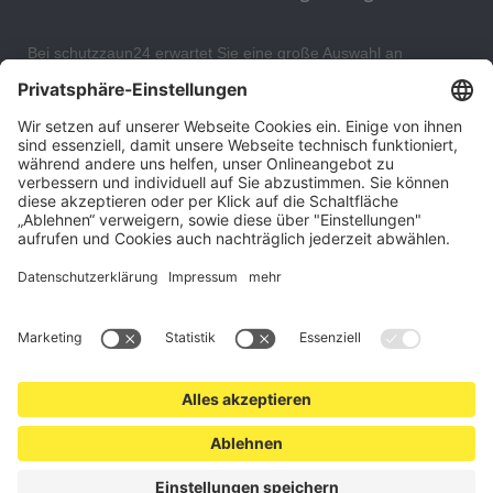
Bei schutzzaun24 erwartet Sie eine große Auswahl an
Schutzgittern, Schutzeinrichtungen, Absturzsicherungen und
Gittertrennwänden, mit denen Sie Ihr Lager, Data Center oder
auch Ihr Wohngebäude optimal organisieren und sichern
können. An unserem Versandlager bevorraten wir ein großes
Sortiment von Lagerartikeln, welche innerhalb von 48 Stunden
versandbereit sind.
Cookie-Einstellungen
Über uns
Kontakt
Versand und Zahlungsbedingungen
Widerrufsrecht
Datenschutz
AGB für Verbraucher
Impressum
*Alle Preise in Euro verstehen sich zzgl.
Versandkosten
. Angebote
freibleibend. Solange der Vorrat reicht.
© 2026 schutzzaun24.at