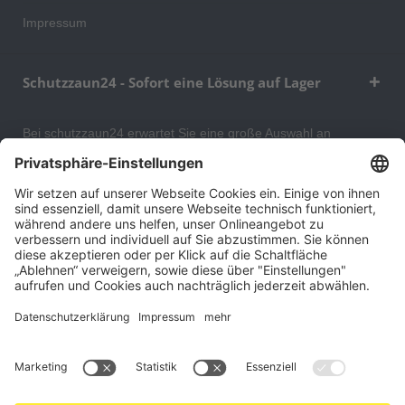
Impressum
Schutzzaun24 - Sofort eine Lösung auf Lager
Bei schutzzaun24 erwartet Sie eine große Auswahl an
Schutzgittern, Schutzeinrichtungen, Absturzsicherungen und
Gittertrennwänden, mit denen Sie Ihr Lager, Data Center oder
auch Ihr Wohngebäude optimal organisieren und sichern
können. An unserem Versandlager bevorraten wir ein großes
Sortiment von Lagerartikeln, welche innerhalb von 48 Stunden
versandbereit sind.
Cookie-Einstellungen
Über uns
Kontakt
Versand und Zahlungsbedingungen
Widerrufsrecht
Datenschutz
AGB für Verbraucher
Impressum
*Alle Preise in Euro verstehen sich zzgl.
Versandkosten
. Angebote
freibleibend. Solange der Vorrat reicht.