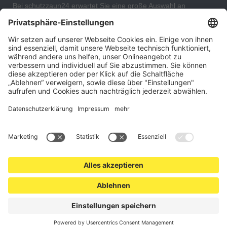
Bei schutzzaun24 erwartet Sie eine große Auswahl an
Schutzgittern, Schutzeinrichtungen, Absturzsicherungen und
Gittertrennwänden, mit denen Sie Ihr Lager, Data Center oder
auch Ihr Wohngebäude optimal organisieren und sichern
können. An unserem Versandlager bevorraten wir ein großes
Sortiment von Lagerartikeln, welche innerhalb von 48 Stunden
versandbereit sind.
Cookie-Einstellungen
Über uns
Kontakt
Versand und Zahlungsbedingungen
Widerrufsrecht
Datenschutz
AGB für Verbraucher
Impressum
*Alle Preise in Euro verstehen sich zzgl.
Versandkosten
. Angebote
freibleibend. Solange der Vorrat reicht.
© 2026 schutzzaun24.at