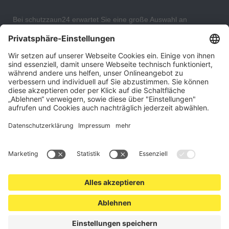
Bei schutzzaun24 erwartet Sie eine große Auswahl an
Schutzgittern, Schutzeinrichtungen, Absturzsicherungen und
Gittertrennwänden, mit denen Sie Ihr Lager, Data Center oder
auch Ihr Wohngebäude optimal organisieren und sichern
können. An unserem Versandlager bevorraten wir ein großes
Sortiment von Lagerartikeln, welche innerhalb von 48 Stunden
versandbereit sind.
Cookie-Einstellungen
Über uns
Kontakt
Versand und Zahlungsbedingungen
Widerrufsrecht
Datenschutz
AGB für Verbraucher
Impressum
*Alle Preise in Euro verstehen sich zzgl.
Versandkosten
. Angebote
freibleibend. Solange der Vorrat reicht.
© 2026 schutzzaun24.at