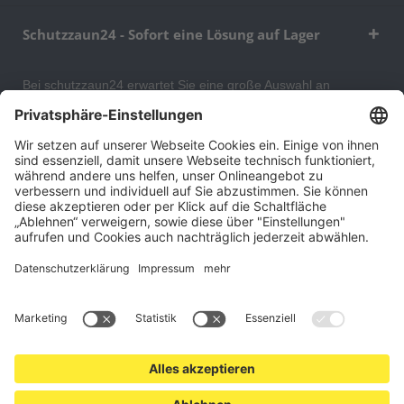
Schutzzaun24 - Sofort eine Lösung auf Lager
Bei schutzzaun24 erwartet Sie eine große Auswahl an
Schutzgittern, Schutzeinrichtungen, Absturzsicherungen und
Gittertrennwänden, mit denen Sie Ihr Lager, Data Center oder
auch Ihr Wohngebäude optimal organisieren und sichern
können. An unserem Versandlager bevorraten wir ein großes
Sortiment von Lagerartikeln, welche innerhalb von 48 Stunden
versandbereit sind.
Cookie-Einstellungen
Über uns
Kontakt
Versand und Zahlungsbedingungen
Widerrufsrecht
Datenschutz
AGB für Verbraucher
Impressum
*Alle Preise in Euro verstehen sich zzgl.
Versandkosten
. Angebote
freibleibend. Solange der Vorrat reicht.
© 2026 schutzzaun24.at