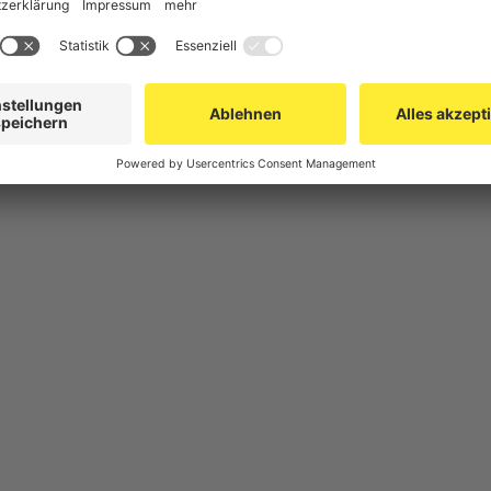
herung
Gittertrennwand Lager & Logistik
Spe