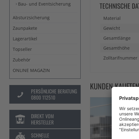
Bau- und Eventsicherung
TECHNISCHE DA
Absturzsicherung
Material
Zaunpakete
Gewicht
Gesamtlänge
Lagerartikel
Gesamthöhe
Topseller
Zolltarifnummer
Zubehör
ONLINE MAGAZIN
KUNDEN KAUFTE
PERSÖNLICHE BERATUNG
0800 112510
DIREKT VOM
HERSTELLER
SCHNELLE