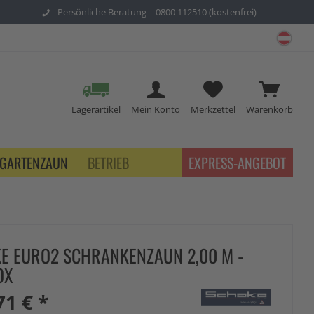
Persönliche Beratung |
0800 112510 (kostenfrei)
schu
Lagerartikel
Mein Konto
Merkzettel
Warenkorb
GARTENZAUN
BETRIEB
EXPRESS-ANGEBOT
E EURO2 SCHRANKENZAUN 2,00 M -
OX
71 € *