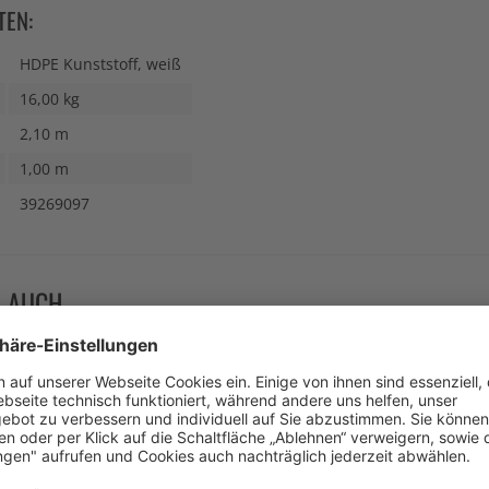
TEN:
HDPE Kunststoff, weiß
16,00 kg
2,10 m
1,00 m
39269097
N AUCH