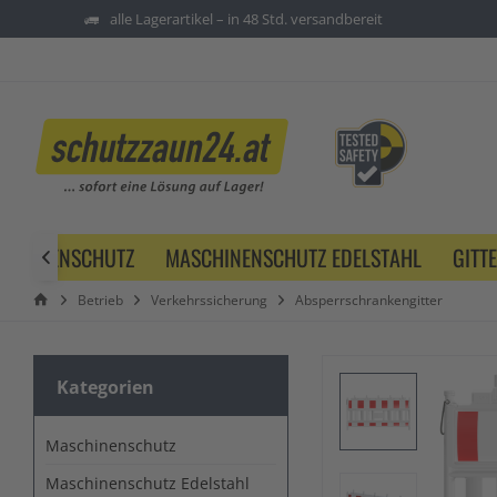
alle Lagerartikel – in 48 Std. versandbereit
SCHINENSCHUTZ
MASCHINENSCHUTZ EDELSTAHL
GITT

Betrieb
Verkehrssicherung
Absperrschrankengitter
Kategorien
Maschinenschutz
Maschinenschutz Edelstahl