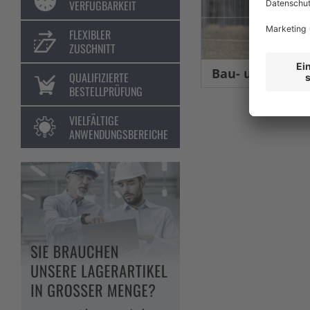
VERFÜGBARKEIT
FLEXIBLER
ZUSCHNITT
Bau- und Eventsic
QUALIFIZIERTE
BESTELLPRÜFUNG
VIELFÄLTIGE
ANWENDUNGSBEREICHE