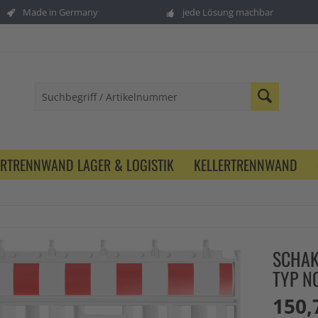
Made in Germany
jede Lösung machbar
ERTRENNWAND LAGER & LOGISTIK
KELLERTRENNWAND
SCHAK
TYP N
150,