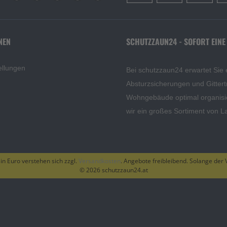
NEN
SCHUTZZAUN24 - SOFORT EINE
ellungen
Bei schutzzaun24 erwartet Sie 
Absturzsicherungen und Gittert
Wohngebäude optimal organisi
wir ein großes Sortiment von L
 in Euro verstehen sich zzgl.
Versandkosten
. Angebote freibleibend. Solange der V
© 2026 schutzzaun24.at