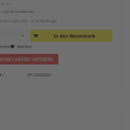
179,34 €
t.
zzgl. Versandkosten
rtikel. Lieferzeit - 15-20 Werktage
In den
Warenkorb
ichen
Merken
NLICHES ANGEBOT ANFORDERN
r.:
SH-33420KA