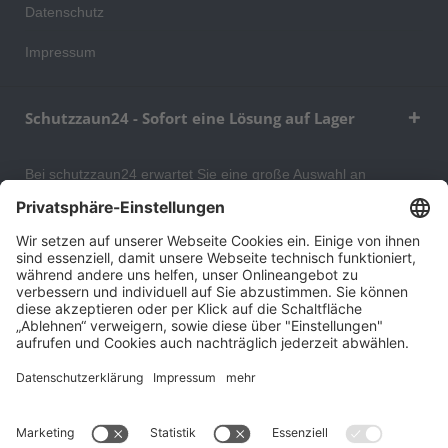
Datenschutz
Impressum
Schutzzaun24 - Sofort eine Lösung auf Lager
Bei schutzzaun24 erwartet Sie eine große Auswahl an
Schutzgittern, Schutzeinrichtungen, Absturzsicherungen und
Gittertrennwänden, mit denen Sie Ihr Lager, Data Center oder
auch Ihr Wohngebäude optimal organisieren und sichern
können. An unserem Versandlager bevorraten wir ein großes
Sortiment von Lagerartikeln, welche innerhalb von 48 Stunden
versandbereit sind.
Cookie-Einstellungen
Über uns
Kontakt
Versand und Zahlungsbedingungen
Widerrufsrecht
Datenschutz
AGB für Verbraucher
Impressum