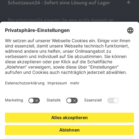
Schutzzaun24 - Sofort eine Lösung auf Lager
Bei schutzzaun24 erwartet Sie eine große Auswahl an
Schutzgittern, Schutzeinrichtungen, Absturzsicherungen und
Gittertrennwänden, mit denen Sie Ihr Lager, Data Center oder
auch Ihr Wohngebäude optimal organisieren und sichern
können. An unserem Versandlager bevorraten wir ein großes
Sortiment von Lagerartikeln, welche innerhalb von 48 Stunden
versandbereit sind.
Cookie-Einstellungen
Über uns
Kontakt
Versand und Zahlungsbedingungen
Widerrufsrecht
Datenschutz
AGB für Verbraucher
Impressum
*Alle Preise in Euro verstehen sich zzgl.
Versandkosten
. Angebote
freibleibend. Solange der Vorrat reicht.
© 2026 schutzzaun24.at