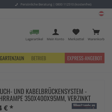
Persönliche Beratung |
0800 112510 (kostenfrei)
schu
Lagerartikel
Mein Konto
Merkzettel
Warenkorb
GARTENZAUN
BETRIEB
EXPRESS-ANGEBOT
UCH- UND KABELBRÜCKENSYSTEM -
HRRAMPE 350X400X95MM, VERZINKT
4 € *