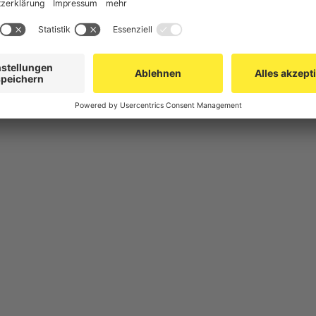
herung
Gittertrennwand Lager & Logistik
Spe