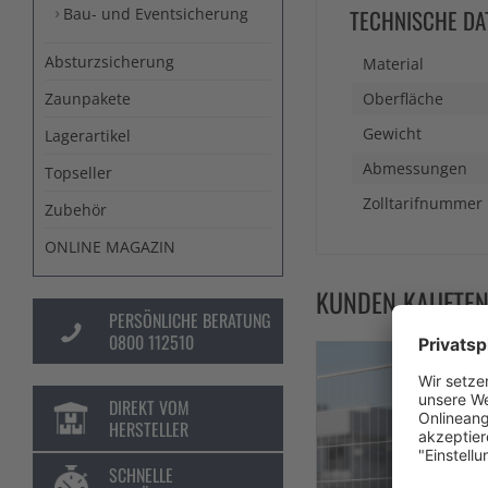
Bau- und Eventsicherung
TECHNISCHE DA
Absturzsicherung
Material
Zaunpakete
Oberfläche
Gewicht
Lagerartikel
Abmessungen
Topseller
Zolltarifnummer
Zubehör
ONLINE MAGAZIN
KUNDEN KAUFTE
PERSÖNLICHE BERATUNG
0800 112510
DIREKT VOM
HERSTELLER
SCHNELLE