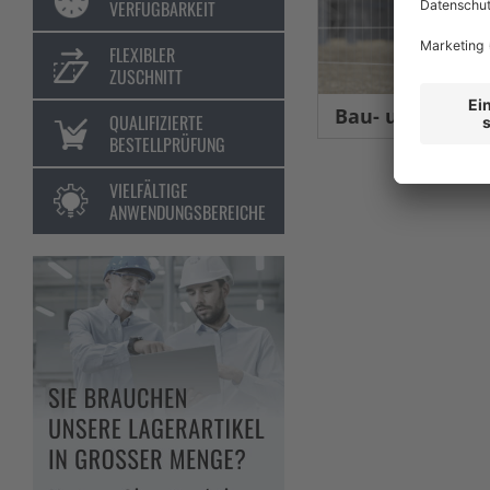
VERFÜGBARKEIT
FLEXIBLER
ZUSCHNITT
Bau- und Eventsic
QUALIFIZIERTE
BESTELLPRÜFUNG
VIELFÄLTIGE
ANWENDUNGSBEREICHE