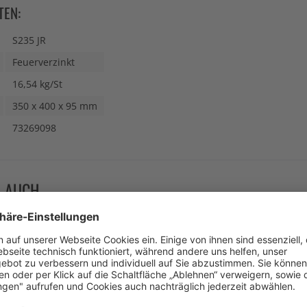
TEN:
S235 JR
Feuerverzinkt
16,54 kg/St
350 x 400 x 95 mm
73269098
N AUCH