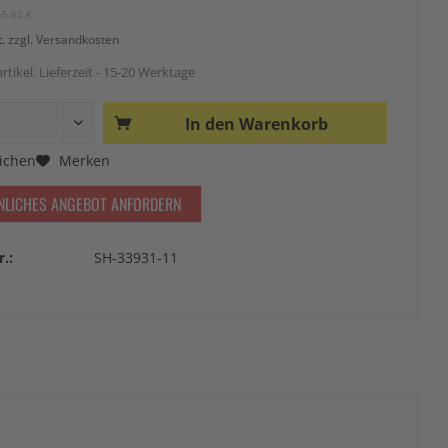
65,62 €
t.
zzgl. Versandkosten
rtikel. Lieferzeit - 15-20 Werktage
In den
Warenkorb
ichen
Merken
NLICHES ANGEBOT ANFORDERN
r.:
SH-33931-11