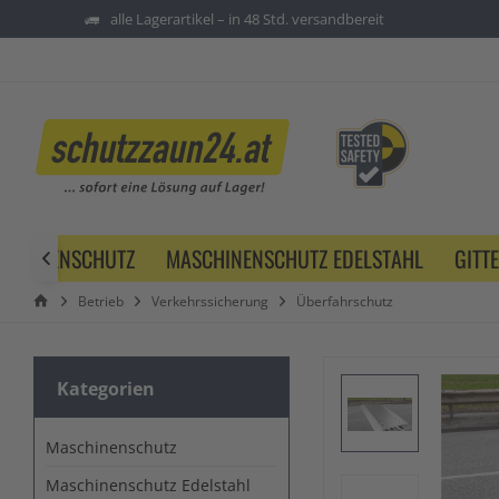
alle Lagerartikel – in 48 Std. versandbereit
SCHINENSCHUTZ
MASCHINENSCHUTZ EDELSTAHL
GITT

Betrieb
Verkehrssicherung
Überfahrschutz
Kategorien
Maschinenschutz
Maschinenschutz Edelstahl