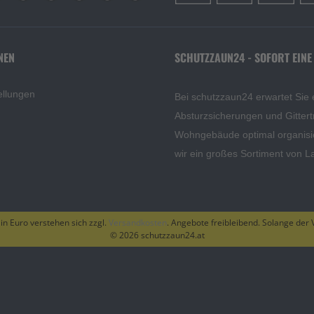
NEN
SCHUTZZAUN24 - SOFORT EINE
ellungen
Bei schutzzaun24 erwartet Sie 
Absturzsicherungen und Gittert
Wohngebäude optimal organisi
wir ein großes Sortiment von L
 in Euro verstehen sich zzgl.
Versandkosten
. Angebote freibleibend. Solange der V
© 2026 schutzzaun24.at