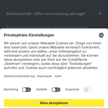
Schutzzaun24 - Sofort eine Lösung auf Lager
Bei schutzzaun24 erwartet Sie eine große Auswahl an
Schutzgittern, Schutzeinrichtungen, Absturzsicherungen und
Gittertrennwänden, mit denen Sie Ihr Lager, Data Center oder
auch Ihr Wohngebäude optimal organisieren und sichern
können. An unserem Versandlager bevorraten wir ein großes
Sortiment von Lagerartikeln, welche innerhalb von 48 Stunden
versandbereit sind.
Cookie-Einstellungen
Über uns
Kontakt
Versand und Zahlungsbedingungen
Widerrufsrecht
Datenschutz
AGB für Verbraucher
Impressum
*Alle Preise in Euro verstehen sich zzgl.
Versandkosten
. Angebote
freibleibend. Solange der Vorrat reicht.
© 2026 schutzzaun24.at