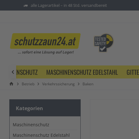
alle Lagerartikel – in 48 Std. versandbereit
SCHINENSCHUTZ
MASCHINENSCHUTZ EDELSTAHL
GITT

Betrieb
Verkehrssicherung
Baken
Kategorien
Maschinenschutz
Maschinenschutz Edelstahl