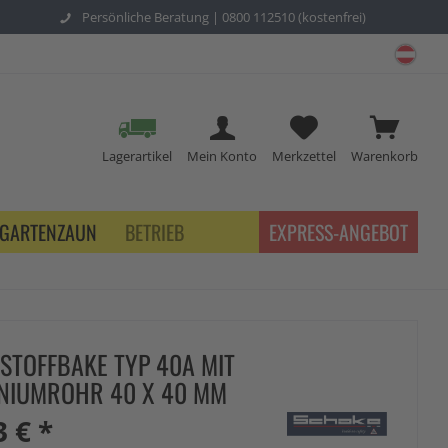
Persönliche Beratung |
0800 112510 (kostenfrei)
schu
Lagerartikel
Mein Konto
Merkzettel
Warenkorb
GARTENZAUN
BETRIEB
EXPRESS-ANGEBOT
STOFFBAKE TYP 40A MIT
NIUMROHR 40 X 40 MM
3 € *