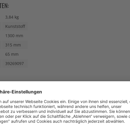
TEN:
3,84 kg
Kunststoff
1300 mm
315 mm
65 mm
39269097
N AUCH