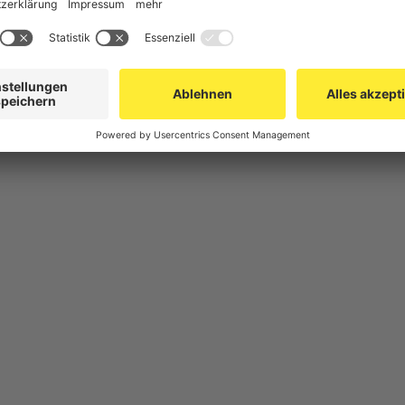
herung
Gittertrennwand Lager & Logistik
Spe