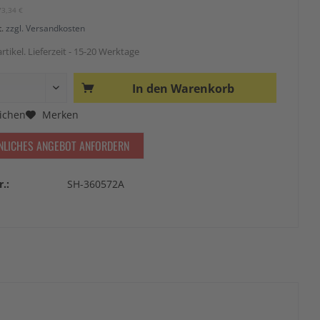
73,34 €
t.
zzgl. Versandkosten
rtikel. Lieferzeit - 15-20 Werktage
In den
Warenkorb
ichen
Merken
NLICHES ANGEBOT ANFORDERN
r.:
SH-360572A