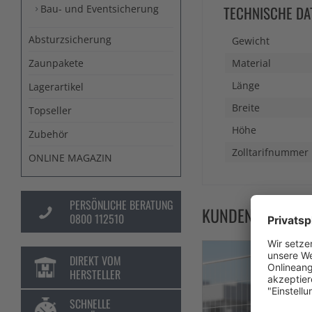
Bau- und Eventsicherung
TECHNISCHE DA
Absturzsicherung
Gewicht
Zaunpakete
Material
Länge
Lagerartikel
Breite
Topseller
Höhe
Zubehör
Zolltarifnummer
ONLINE MAGAZIN
PERSÖNLICHE BERATUNG
KUNDEN KAUFTE
0800 112510
DIREKT VOM
HERSTELLER
SCHNELLE