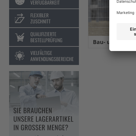
VERFÜGBARKEIT
FLEXIBLER
ZUSCHNITT
QUALIFIZIERTE
BESTELLPRÜFUNG
Bau- und Eventsic
VIELFÄLTIGE
ANWENDUNGSBEREICHE