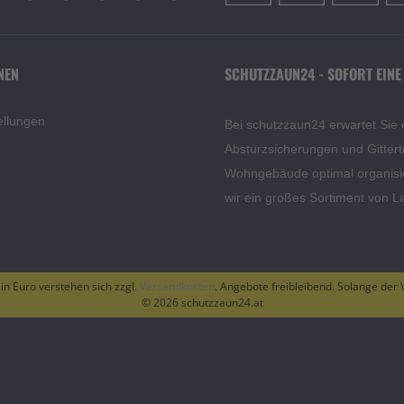
NEN
SCHUTZZAUN24 - SOFORT EINE
ellungen
Bei schutzzaun24 erwartet Sie 
Absturzsicherungen und Gittert
Wohngebäude optimal organisi
wir ein großes Sortiment von L
 in Euro verstehen sich zzgl.
Versandkosten
. Angebote freibleibend. Solange der V
© 2026 schutzzaun24.at