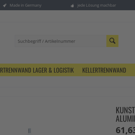
Made in Germany
jede Lösung machbar
ERTRENNWAND LAGER & LOGISTIK
KELLERTRENNWAND
KUNST
ALUMI
61,6