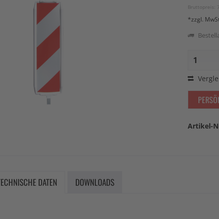
Bruttopreis: 
*zzgl. MwS
Bestella
Vergle
PERSÖ
Artikel-N
TECHNISCHE DATEN
DOWNLOADS