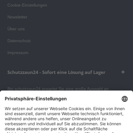
Cookie-Einstellungen
Newsletter
Über uns
Datenschutz
Impressum
Schutzzaun24 - Sofort eine Lösung auf Lager
Bei schutzzaun24 erwartet Sie eine große Auswahl an
Schutzgittern, Schutzeinrichtungen, Absturzsicherungen und
Gittertrennwänden, mit denen Sie Ihr Lager, Data Center oder
auch Ihr Wohngebäude optimal organisieren und sichern
können. An unserem Versandlager bevorraten wir ein großes
Sortiment von Lagerartikeln, welche innerhalb von 48 Stunden