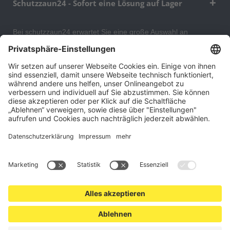
Schutzzaun24 - Sofort eine Lösung auf Lager
Bei schutzzaun24 erwartet Sie eine große Auswahl an
Schutzgittern, Schutzeinrichtungen, Absturzsicherungen und
Gittertrennwänden, mit denen Sie Ihr Lager, Data Center oder
auch Ihr Wohngebäude optimal organisieren und sichern
können. An unserem Versandlager bevorraten wir ein großes
Sortiment von Lagerartikeln, welche innerhalb von 48 Stunden
versandbereit sind.
Cookie-Einstellungen
Über uns
Kontakt
Versand und Zahlungsbedingungen
Widerrufsrecht
Datenschutz
AGB für Verbraucher
Impressum
*Alle Preise in Euro verstehen sich zzgl.
Versandkosten
. Angebote
freibleibend. Solange der Vorrat reicht.
© 2026 schutzzaun24.at