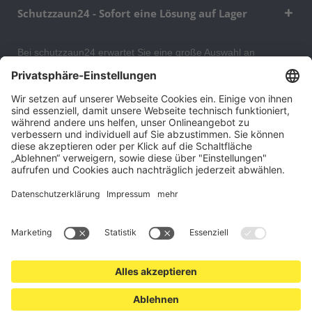
Schutzzaun24 - Sofort eine Lösung auf Lager
Bei schutzzaun24 erwartet Sie eine große Auswahl an
Schutzgittern, Schutzeinrichtungen, Absturzsicherungen und
Gittertrennwänden, mit denen Sie Ihr Lager, Data Center oder
auch Ihr Wohngebäude optimal organisieren und sichern
können. An unserem Versandlager bevorraten wir ein großes
Sortiment von Lagerartikeln, welche innerhalb von 48 Stunden
versandbereit sind.
Cookie-Einstellungen
Über uns
Kontakt
Versand und Zahlungsbedingungen
Widerrufsrecht
Datenschutz
AGB für Verbraucher
Impressum
*Alle Preise in Euro verstehen sich zzgl.
Versandkosten
. Angebote
freibleibend. Solange der Vorrat reicht.
© 2026 schutzzaun24.at