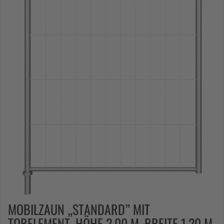
MOBILZAUN „STANDARD” MIT
TORELEMENT, HÖHE 2,00 M, BREITE 1,20 M