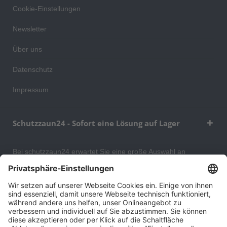
Cookie-Einstellungen
Newsletter
Über uns
Datenschutz
Impressum
Schutzzaun24 - Sofort eine Lösung auf Lager
Bei schutzzaun24 erwartet Sie eine große Auswahl an
Schutzgittern, Schutzeinrichtungen, Absturzsicherungen und
Gittertrennwänden, mit denen Sie Ihr Lager, Data Center oder
auch Ihr Wohngebäude optimal organisieren und sichern
können. An unserem Versandlager bevorraten wir ein großes
Sortiment von Lagerartikeln, welche innerhalb von 48 Stunden