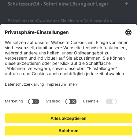
Schutzzaun24 - Sofort eine Lösung auf Lager
Bei schutzzaun24 erwartet Sie eine große Auswahl an
Schutzgittern, Schutzeinrichtungen, Absturzsicherungen und
Gittertrennwänden, mit denen Sie Ihr Lager, Data Center oder
auch Ihr Wohngebäude optimal organisieren und sichern
können. An unserem Versandlager bevorraten wir ein großes
Sortiment von Lagerartikeln, welche innerhalb von 48 Stunden
versandbereit sind.
Cookie-Einstellungen
Über uns
Kontakt
Versand und Zahlungsbedingungen
Widerrufsrecht
Datenschutz
AGB für Verbraucher
Impressum
*Alle Preise in Euro verstehen sich zzgl.
Versandkosten
. Angebote
freibleibend. Solange der Vorrat reicht.
© 2026 schutzzaun24.at