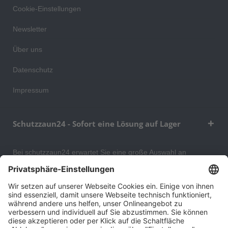
Cookie-Einstellungen
Newsletter
Über uns
Datenschutz
Impressum
Schutzzaun24 - Sofort eine Lösung auf Lager
Bei schutzzaun24 erwartet Sie eine große Auswahl an
Schutzgittern, Schutzeinrichtungen, Absturzsicherungen und
Gittertrennwänden, mit denen Sie Ihr Lager, Data Center oder
auch Ihr Wohngebäude optimal organisieren und sichern
können. An unserem Versandlager bevorraten wir ein großes
Sortiment von Lagerartikeln, welche innerhalb von 48 Stunden