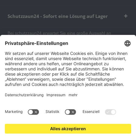
Schutzzaun24 - Sofort eine Lösung auf Lager
Bei schutzzaun24 erwartet Sie eine große Auswahl an
Schutzgittern, Schutzeinrichtungen, Absturzsicherungen und
Gittertrennwänden, mit denen Sie Ihr Lager, Data Center oder
auch Ihr Wohngebäude optimal organisieren und sichern
können. An unserem Versandlager bevorraten wir ein großes
Sortiment von Lagerartikeln, welche innerhalb von 48 Stunden
versandbereit sind.
Cookie-Einstellungen
Über uns
Kontakt
Versand und Zahlungsbedingungen
Widerrufsrecht
Datenschutz
AGB für Verbraucher
Impressum
*Alle Preise in Euro verstehen sich zzgl.
Versandkosten
. Angebote
freibleibend. Solange der Vorrat reicht.
© 2026 schutzzaun24.at