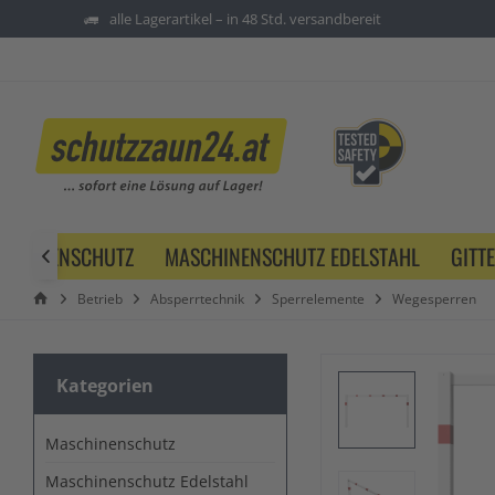
alle Lagerartikel – in 48 Std. versandbereit
SCHINENSCHUTZ
MASCHINENSCHUTZ EDELSTAHL
GITT

Betrieb
Absperrtechnik
Sperrelemente
Wegesperren
Kategorien
Maschinenschutz
Maschinenschutz Edelstahl