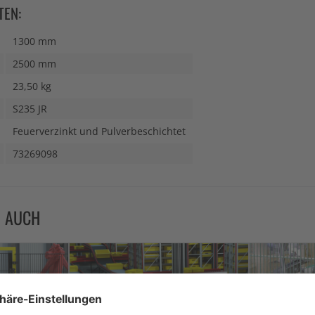
TEN:
1300 mm
2500 mm
23,50 kg
S235 JR
Feuerverzinkt und Pulverbeschichtet
73269098
N AUCH