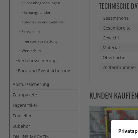
Höhenbegrenzungen
TECHNISCHE DA
Schutzgeländer
Gesamthöhe
Stadtzaun und Geländer
Gesamtbreite
Schranken
Gewicht
Freiraumausstattung
Material
Werkschutz
Oberfläche
Verkehrssicherung
Zolltarifnummer
Bau- und Eventsicherung
Absturzsicherung
KUNDEN KAUFTE
Zaunpakete
Lagerartikel
Topseller
Zubehör
ONLINE MAGAZIN