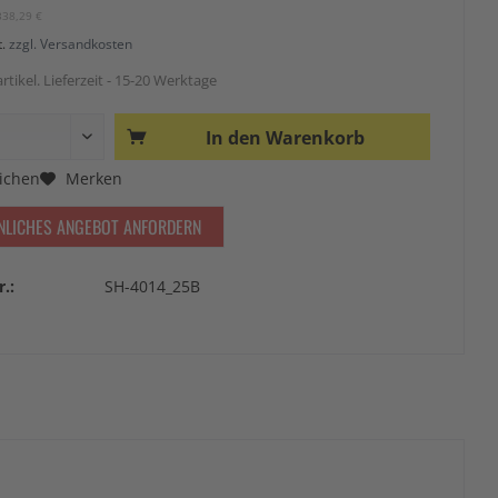
338,29 €
t.
zzgl. Versandkosten
rtikel. Lieferzeit - 15-20 Werktage
In den
Warenkorb
ichen
Merken
NLICHES ANGEBOT ANFORDERN
r.:
SH-4014_25B