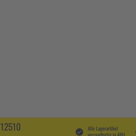
112510
Alle Lagerartikel
versandfertig in 48H