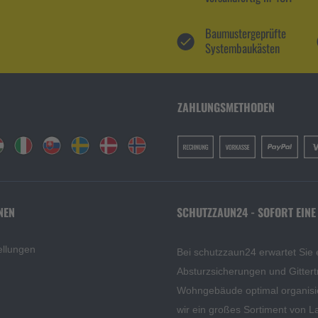
Baumustergeprüfte
Systembaukästen
ZAHLUNGSMETHODEN
NEN
SCHUTZZAUN24 - SOFORT EINE
ellungen
Bei schutzzaun24 erwartet Sie 
Absturzsicherungen und Gittert
Wohngebäude optimal organisi
wir ein großes Sortiment von L