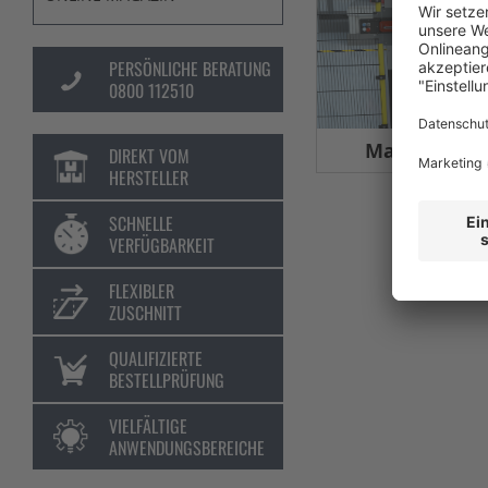
PERSÖNLICHE BERATUNG
0800 112510
Maschinens
DIREKT VOM
HERSTELLER
SCHNELLE
VERFÜGBARKEIT
FLEXIBLER
ZUSCHNITT
QUALIFIZIERTE
BESTELLPRÜFUNG
VIELFÄLTIGE
ANWENDUNGSBEREICHE