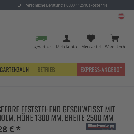
Persönliche Beratung |
0800 112510 (kostenfrei)
schu
Lagerartikel
Mein Konto
Merkzettel
Warenkorb
GARTENZAUN
BETRIEB
EXPRESS-ANGEBOT
PERRE FESTSTEHEND GESCHWEISST MIT O
LM, HÖHE 1300 MM, BREITE 2500 MM
28 € *