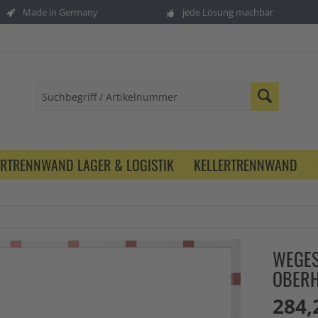
Made in Germany
jede Lösung machbar
ERTRENNWAND LAGER & LOGISTIK
KELLERTRENNWAND
WEGES
BERHO
284,