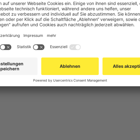
chutz
Gittertrennwand Lager & Logistik
Maschinens