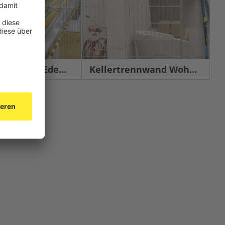
chutz Edelstahl
Kellertrennwand Wohnbau