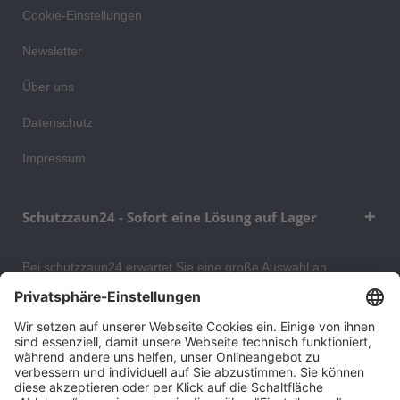
Cookie-Einstellungen
Newsletter
Über uns
Datenschutz
Impressum
Schutzzaun24 - Sofort eine Lösung auf Lager
Bei schutzzaun24 erwartet Sie eine große Auswahl an
Schutzgittern, Schutzeinrichtungen, Absturzsicherungen und
Gittertrennwänden, mit denen Sie Ihr Lager, Data Center oder
auch Ihr Wohngebäude optimal organisieren und sichern
können. An unserem Versandlager bevorraten wir ein großes
Sortiment von Lagerartikeln, welche innerhalb von 48 Stunden