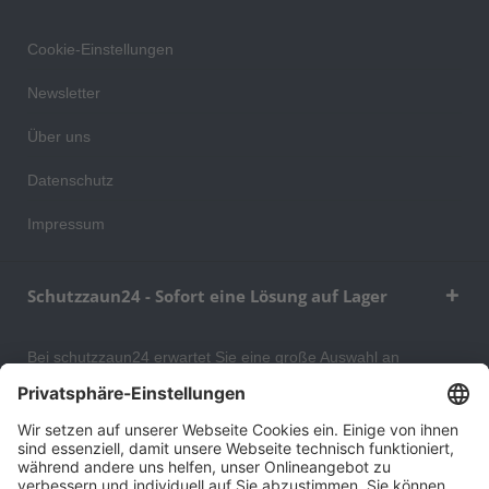
Cookie-Einstellungen
Newsletter
Über uns
Datenschutz
Impressum
Schutzzaun24 - Sofort eine Lösung auf Lager
Bei schutzzaun24 erwartet Sie eine große Auswahl an
Schutzgittern, Schutzeinrichtungen, Absturzsicherungen und
Gittertrennwänden, mit denen Sie Ihr Lager, Data Center oder
auch Ihr Wohngebäude optimal organisieren und sichern
können. An unserem Versandlager bevorraten wir ein großes