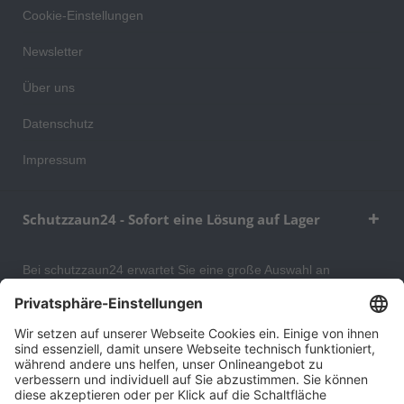
Cookie-Einstellungen
Newsletter
Über uns
Datenschutz
Impressum
Schutzzaun24 - Sofort eine Lösung auf Lager
Bei schutzzaun24 erwartet Sie eine große Auswahl an
Schutzgittern, Schutzeinrichtungen, Absturzsicherungen und
Gittertrennwänden, mit denen Sie Ihr Lager, Data Center oder
auch Ihr Wohngebäude optimal organisieren und sichern
können. An unserem Versandlager bevorraten wir ein großes
Sortiment von Lagerartikeln, welche innerhalb von 48 Stunden