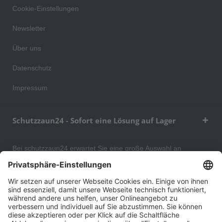
Cookie-Einstellungen
Newsletter
Über uns
Datenschutz
Impressum
Schutzzaun24 - Sofort eine Lösung auf Lager
Bei schutzzaun24 erwartet Sie eine große Auswahl an
Schutzgittern, Schutzeinrichtungen, Absturzsicherungen und
Gittertrennwänden, mit denen Sie Ihr Lager, Data Center oder
auch Ihr Wohngebäude optimal organisieren und sichern
können. An unserem Versandlager bevorraten wir ein großes
Sortiment von Lagerartikeln, welche innerhalb von 48 Stunden