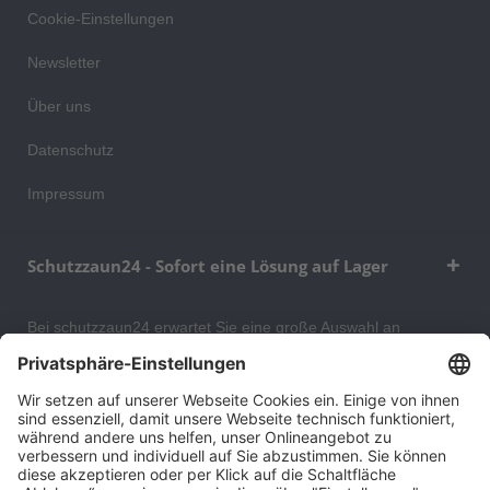
Cookie-Einstellungen
Newsletter
Über uns
Datenschutz
Impressum
Schutzzaun24 - Sofort eine Lösung auf Lager
Bei schutzzaun24 erwartet Sie eine große Auswahl an
Schutzgittern, Schutzeinrichtungen, Absturzsicherungen und
Gittertrennwänden, mit denen Sie Ihr Lager, Data Center oder
auch Ihr Wohngebäude optimal organisieren und sichern
können. An unserem Versandlager bevorraten wir ein großes
Sortiment von Lagerartikeln, welche innerhalb von 48 Stunden