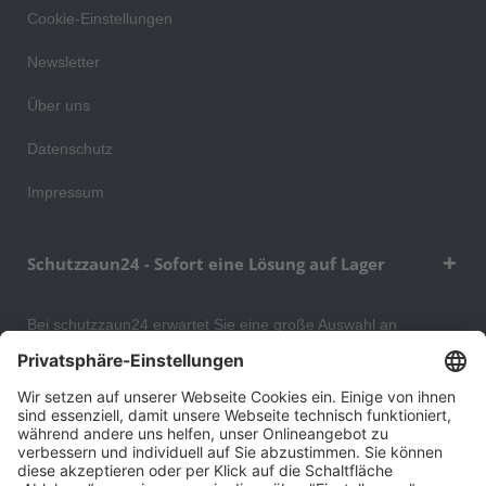
Cookie-Einstellungen
Newsletter
Über uns
Datenschutz
Impressum
Schutzzaun24 - Sofort eine Lösung auf Lager
Bei schutzzaun24 erwartet Sie eine große Auswahl an
Schutzgittern, Schutzeinrichtungen, Absturzsicherungen und
Gittertrennwänden, mit denen Sie Ihr Lager, Data Center oder
auch Ihr Wohngebäude optimal organisieren und sichern
können. An unserem Versandlager bevorraten wir ein großes
Sortiment von Lagerartikeln, welche innerhalb von 48 Stunden