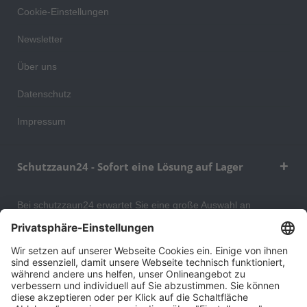
Cookie-Einstellungen
Newsletter
Über uns
Datenschutz
Impressum
Schutzzaun24 - Sofort eine Lösung auf Lager
Bei schutzzaun24 erwartet Sie eine große Auswahl an
Schutzgittern, Schutzeinrichtungen, Absturzsicherungen und
Gittertrennwänden, mit denen Sie Ihr Lager, Data Center oder
auch Ihr Wohngebäude optimal organisieren und sichern
können. An unserem Versandlager bevorraten wir ein großes
Sortiment von Lagerartikeln, welche innerhalb von 48 Stunden