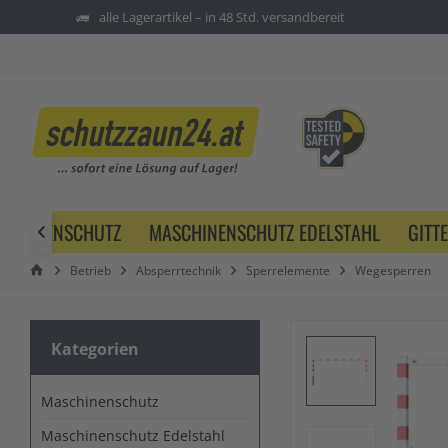
alle Lagerartikel – in 48 Std. versandbereit
SCHINENSCHUTZ
MASCHINENSCHUTZ EDELSTAHL
GITT

Betrieb
Absperrtechnik
Sperrelemente
Wegesperren
Kategorien
Maschinenschutz
Maschinenschutz Edelstahl