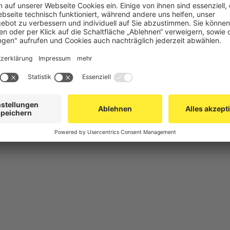
chutz
Gittertrennwand Lager & Logistik
Maschinens