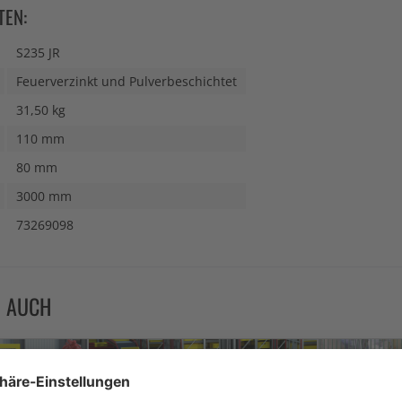
TEN:
S235 JR
Feuerverzinkt und Pulverbeschichtet
31,50 kg
110 mm
80 mm
3000 mm
73269098
N AUCH