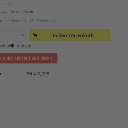
475,37 €
t.
zzgl. Versandkosten
rtikel. Lieferzeit - 15-20 Werktage
In den
Warenkorb
ichen
Merken
NLICHES ANGEBOT ANFORDERN
r.:
SH-410_30B