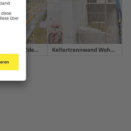
chutz Edelstahl
Kellertrennwand Wohnbau