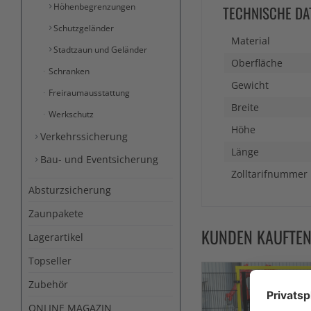
Höhenbegrenzungen
TECHNISCHE DA
Schutzgeländer
Material
Stadtzaun und Geländer
Oberfläche
Schranken
Gewicht
Freiraumausstattung
Breite
Werkschutz
Höhe
Verkehrssicherung
Länge
Bau- und Eventsicherung
Zolltarifnummer
Absturzsicherung
Zaunpakete
KUNDEN KAUFTE
Lagerartikel
Topseller
Zubehör
ONLINE MAGAZIN