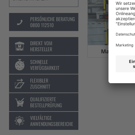
PERSÖNLICHE BERATUNG
0800 112510
DIREKT VOM
HERSTELLER
Maschinens
SCHNELLE
VERFÜGBARKEIT
FLEXIBLER
ZUSCHNITT
QUALIFIZIERTE
BESTELLPRÜFUNG
VIELFÄLTIGE
ANWENDUNGSBEREICHE