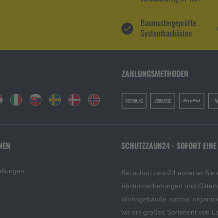
Baumustergeprüfte
Systembaukästen
ZAHLUNGSMETHODEN
NEN
SCHUTZZAUN24 - SOFORT EINE
ellungen
Bei schutzzaun24 erwartet Sie 
Absturzsicherungen und Gittert
Wohngebäude optimal organisi
wir ein großes Sortiment von L