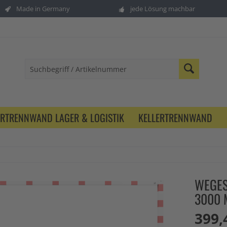
Made in Germany
jede Lösung machbar
ERTRENNWAND LAGER & LOGISTIK
KELLERTRENNWAND
WEGES
3000 
399,