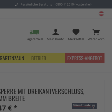
Persönliche Beratung |
0800 112510 (kostenfrei)
schu
Lagerartikel
Mein Konto
Merkzettel
Warenkorb
GARTENZAUN
BETRIEB
EXPRESS-ANGEBOT
PERRE MIT DREIKANTVERSCHLUSS,
MM BREITE
47 € *