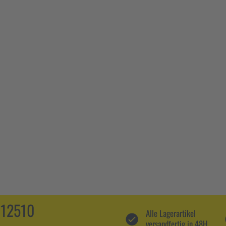
112510
Alle Lagerartikel
versandfertig in 48H