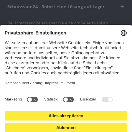
Schutzzaun24 - Sofort eine Lösung auf Lager
Bei schutzzaun24 erwartet Sie eine große Auswahl an
Schutzgittern, Schutzeinrichtungen, Absturzsicherungen und
Gittertrennwänden, mit denen Sie Ihr Lager, Data Center oder
auch Ihr Wohngebäude optimal organisieren und sichern
können. An unserem Versandlager bevorraten wir ein großes
Sortiment von Lagerartikeln, welche innerhalb von 48 Stunden
versandbereit sind.
Cookie-Einstellungen
Über uns
Kontakt
Versand und Zahlungsbedingungen
Widerrufsrecht
Datenschutz
AGB für Verbraucher
Impressum
*Alle Preise in Euro verstehen sich zzgl.
Versandkosten
. Angebote
freibleibend. Solange der Vorrat reicht.
© 2026 schutzzaun24.at