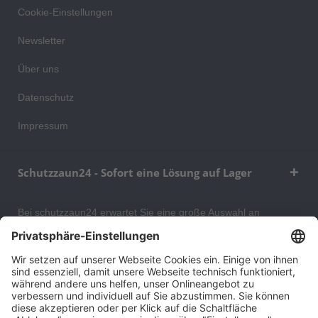
Cookie-Einstellungen
Newsletter
Über uns
Datenschutz
Impressum
Schutzzaun24 - Sofort eine Lösung auf Lager
Bei schutzzaun24 erwartet Sie eine große Auswahl an
Schutzgittern, Schutzeinrichtungen, Absturzsicherungen und
Gittertrennwänden, mit denen Sie Ihr Lager, Data Center oder
auch Ihr Wohngebäude optimal organisieren und sichern
können. An unserem Versandlager bevorraten wir ein großes
Sortiment von Lagerartikeln, welche innerhalb von 48 Stunden