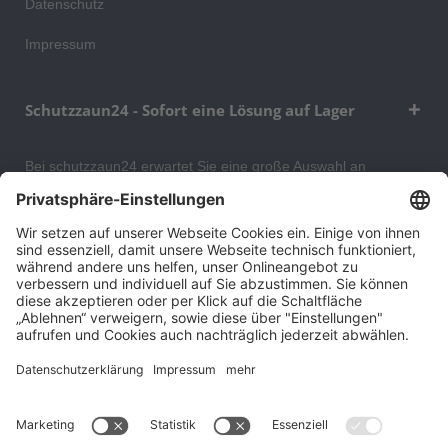
Datenschutz
Impressum
Schutzzaun24 - Sofort eine Lösung auf Lager
Bei schutzzaun24 erwartet Sie eine große Auswahl an
Schutzgittern, Schutzeinrichtungen, Absturzsicherungen und
Gittertrennwänden, mit denen Sie Ihr Lager, Data Center oder
auch Ihr Wohngebäude optimal organisieren und sichern
können. An unserem Versandlager bevorraten wir ein großes
Sortiment von Lagerartikeln, welche innerhalb von 48 Stunden
versandbereit sind.
Cookie-Einstellungen
Über uns
Kontakt
Versand und Zahlungsbedingungen
Widerrufsrecht
Datenschutz
AGB für Verbraucher
Impressum
*Alle Preise in Euro verstehen sich zzgl.
Versandkosten
. Angebote