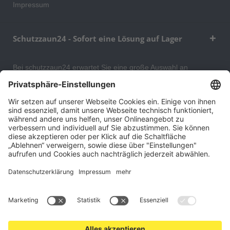
Impressum
Schutzzaun24 - Sofort eine Lösung auf Lager
Bei schutzzaun24 erwartet Sie eine große Auswahl an
Schutzgittern, Schutzeinrichtungen, Absturzsicherungen und
Gittertrennwänden, mit denen Sie Ihr Lager, Data Center oder
auch Ihr Wohngebäude optimal organisieren und sichern
können. An unserem Versandlager bevorraten wir ein großes
Sortiment von Lagerartikeln, welche innerhalb von 48 Stunden
versandbereit sind.
Cookie-Einstellungen
Über uns
Kontakt
Versand und Zahlungsbedingungen
Widerrufsrecht
Datenschutz
AGB für Verbraucher
Impressum
*Alle Preise in Euro verstehen sich zzgl.
Versandkosten
. Angebote
freibleibend. Solange der Vorrat reicht.
© 2026 schutzzaun24.at