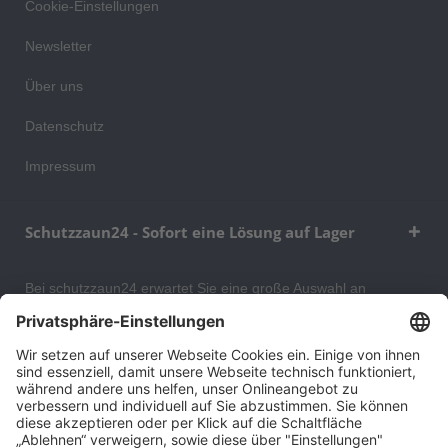
Cookie-Einstellungen
Newsletter
Über uns
Datenschutz
Impressum
Schutzzaun24 - Sofort eine Lösung auf Lager
Bei schutzzaun24 erwartet Sie eine große Auswahl an
Schutzgittern, Schutzeinrichtungen, Absturzsicherungen und
Gittertrennwänden, mit denen Sie Ihr Lager, Data Center oder
auch Ihr Wohngebäude optimal organisieren und sichern
können. An unserem Versandlager bevorraten wir ein großes
Sortiment von Lagerartikeln, welche innerhalb von 48 Stunden