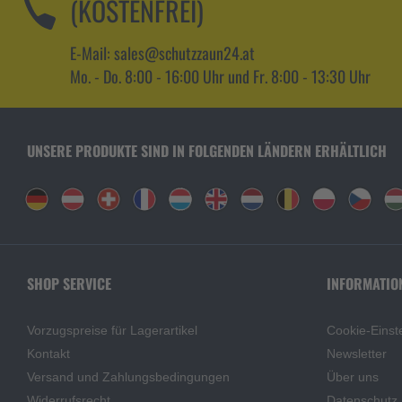
(KOSTENFREI)
E-Mail: sales@schutzzaun24.at
Mo. - Do. 8:00 - 16:00 Uhr und Fr. 8:00 - 13:30 Uhr
UNSERE PRODUKTE SIND IN FOLGENDEN LÄNDERN ERHÄLTLICH
SHOP SERVICE
INFORMATIO
Vorzugspreise für Lagerartikel
Cookie-Einst
Kontakt
Newsletter
Versand und Zahlungsbedingungen
Über uns
Widerrufsrecht
Datenschutz