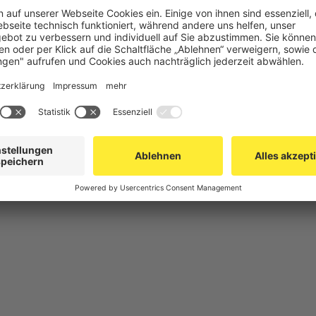
chutz
Gittertrennwand Lager & Logistik
Maschinens