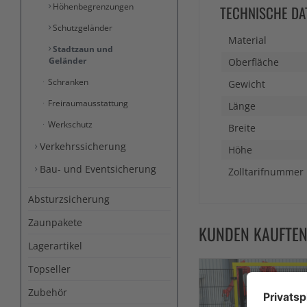
Höhenbegrenzungen
TECHNISCHE DA
Schutzgeländer
Material
Stadtzaun und
Geländer
Oberfläche
Schranken
Gewicht
Freiraumausstattung
Länge
Werkschutz
Breite
Verkehrssicherung
Höhe
Bau- und Eventsicherung
Zolltarifnummer
Absturzsicherung
Zaunpakete
KUNDEN KAUFTE
Lagerartikel
Topseller
Zubehör