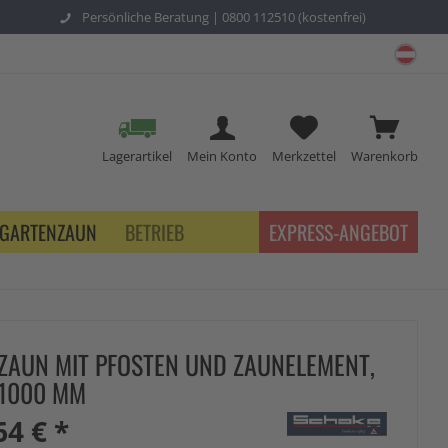
Persönliche Beratung |
0800 112510 (kostenfrei)
schu
Lagerartikel
Mein Konto
Merkzettel
Warenkorb
GARTENZAUN
BETRIEB
EXPRESS-ANGEBOT
ZAUN MIT PFOSTEN UND ZAUNELEMENT,
1000 MM
64 € *