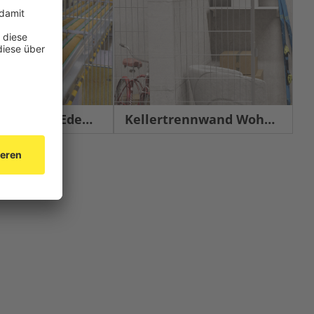
chutz Edelstahl
Kellertrennwand Wohnbau