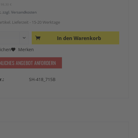
198,30 €
t.
zzgl. Versandkosten
rtikel. Lieferzeit - 15-20 Werktage
In den
Warenkorb
ichen
Merken
NLICHES ANGEBOT ANFORDERN
r.:
SH-418_715B