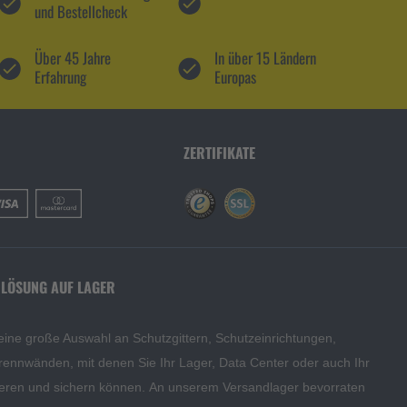
und Bestellcheck
Über 45 Jahre
In über 15 Ländern
Erfahrung
Europas
ZERTIFIKATE
 LÖSUNG AUF LAGER
eine große Auswahl an Schutzgittern, Schutzeinrichtungen,
rennwänden, mit denen Sie Ihr Lager, Data Center oder auch Ihr
eren und sichern können. An unserem Versandlager bevorraten