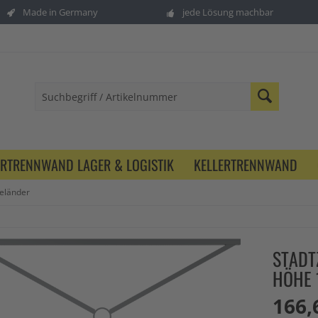
Made in Germany
jede Lösung machbar
ERTRENNWAND LAGER & LOGISTIK
KELLERTRENNWAND
eländer
STADT
HÖHE 
166,