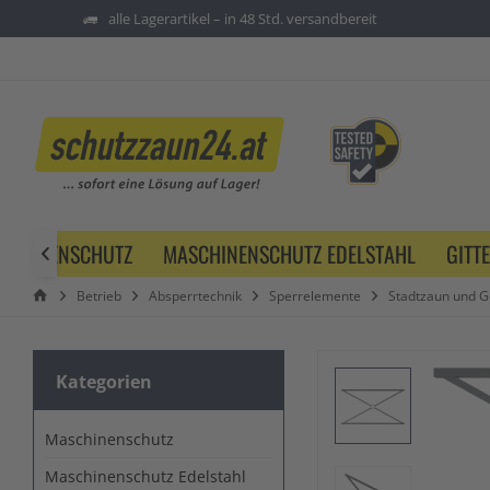
alle Lagerartikel – in 48 Std. versandbereit
SCHINENSCHUTZ
MASCHINENSCHUTZ EDELSTAHL
GITT

Betrieb
Absperrtechnik
Sperrelemente
Stadtzaun und G
Kategorien
Maschinenschutz
Maschinenschutz Edelstahl