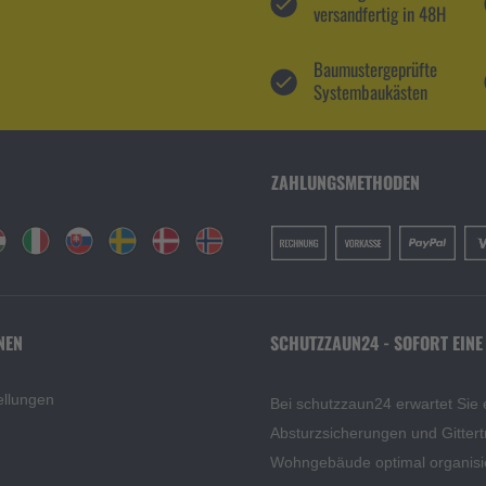
versandfertig in 48H
Baumustergeprüfte
Systembaukästen
ZAHLUNGSMETHODEN
NEN
SCHUTZZAUN24 - SOFORT EINE
ellungen
Bei schutzzaun24 erwartet Sie 
Absturzsicherungen und Gittert
Wohngebäude optimal organisi