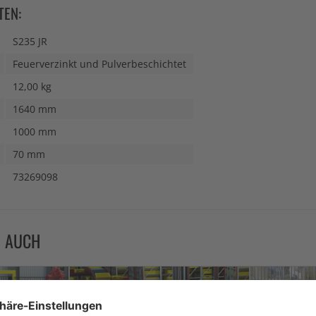
TEN:
S235 JR
Feuerverzinkt und Pulverbeschichtet
12,00 kg
1640 mm
1000 mm
70 mm
73269098
N AUCH