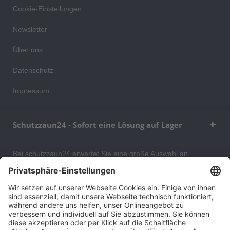
Cookie-Einstellungen
Newsletter
Über uns
Datenschutz
Impressum
Schutzzaun24 - Sofort eine Lösung auf Lager
Bei schutzzaun24 erwartet Sie eine große Auswahl an
Schutzgittern, Schutzeinrichtungen, Absturzsicherungen und
Gittertrennwänden, mit denen Sie Ihr Lager, Data Center oder
auch Ihr Wohngebäude optimal organisieren und sichern
können. An unserem Versandlager bevorraten wir ein großes
Sortiment von Lagerartikeln, welche innerhalb von 48 Stunden