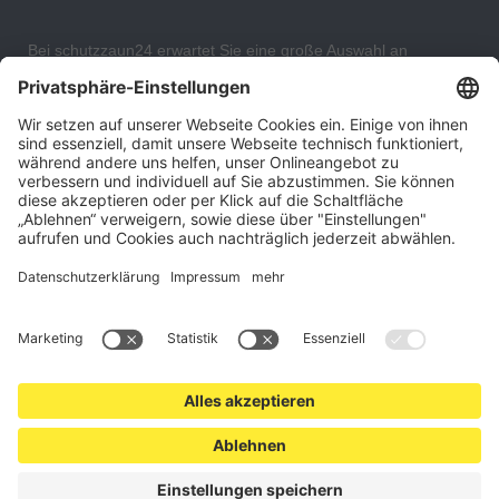
Bei schutzzaun24 erwartet Sie eine große Auswahl an
Schutzgittern, Schutzeinrichtungen, Absturzsicherungen und
Gittertrennwänden, mit denen Sie Ihr Lager, Data Center oder
auch Ihr Wohngebäude optimal organisieren und sichern
können. An unserem Versandlager bevorraten wir ein großes
Sortiment von Lagerartikeln, welche innerhalb von 48 Stunden
versandbereit sind.
Cookie-Einstellungen
Über uns
Kontakt
Versand und Zahlungsbedingungen
Widerrufsrecht
Datenschutz
AGB für Verbraucher
Impressum
*Alle Preise in Euro verstehen sich zzgl.
Versandkosten
. Angebote
freibleibend. Solange der Vorrat reicht.
© 2026 schutzzaun24.at