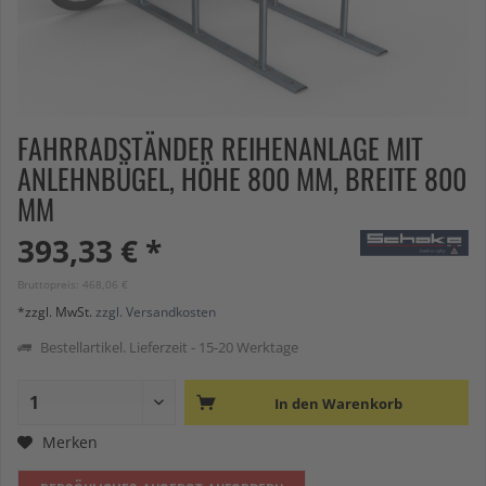
FAHRRADSTÄNDER REIHENANLAGE MIT
ANLEHNBÜGEL, HÖHE 800 MM, BREITE 800
MM
393,33 € *
Bruttopreis: 468,06 €
*zzgl. MwSt.
zzgl. Versandkosten
Bestellartikel. Lieferzeit - 15-20 Werktage
In den
Warenkorb
Merken