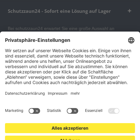
Schutzzaun24 - Sofort eine Lösung auf Lager
Bei schutzzaun24 erwartet Sie eine große Auswahl an
Schutzgittern, Schutzeinrichtungen, Absturzsicherungen und
Gittertrennwänden, mit denen Sie Ihr Lager, Data Center oder
auch Ihr Wohngebäude optimal organisieren und sichern
können. An unserem Versandlager bevorraten wir ein großes
Sortiment von Lagerartikeln, welche innerhalb von 48 Stunden
versandbereit sind.
Cookie-Einstellungen
Über uns
Kontakt
Versand und Zahlungsbedingungen
Widerrufsrecht
Datenschutz
AGB für Verbraucher
Impressum
*Alle Preise in Euro verstehen sich zzgl.
Versandkosten
. Angebote
freibleibend. Solange der Vorrat reicht.
© 2026 schutzzaun24.at