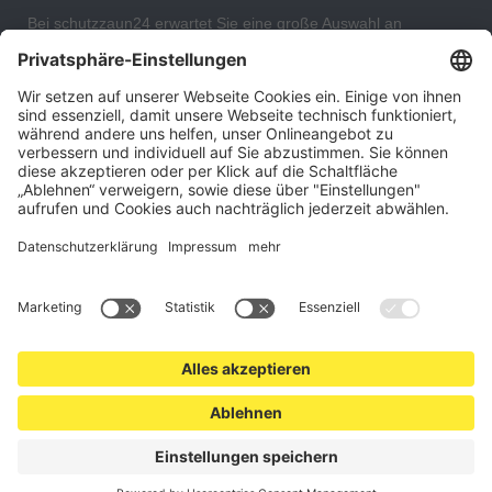
Bei schutzzaun24 erwartet Sie eine große Auswahl an
Schutzgittern, Schutzeinrichtungen, Absturzsicherungen und
Gittertrennwänden, mit denen Sie Ihr Lager, Data Center oder
auch Ihr Wohngebäude optimal organisieren und sichern
können. An unserem Versandlager bevorraten wir ein großes
Sortiment von Lagerartikeln, welche innerhalb von 48 Stunden
versandbereit sind.
Cookie-Einstellungen
Über uns
Kontakt
Versand und Zahlungsbedingungen
Widerrufsrecht
Datenschutz
AGB für Verbraucher
Impressum
*Alle Preise in Euro verstehen sich zzgl.
Versandkosten
. Angebote
freibleibend. Solange der Vorrat reicht.
© 2026 schutzzaun24.at