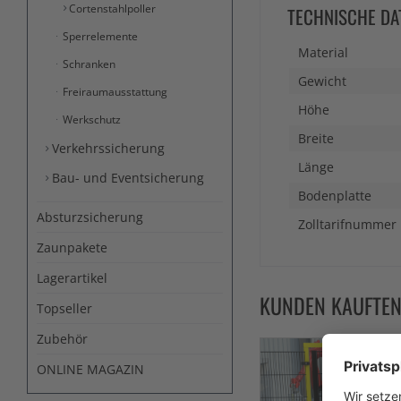
Cortenstahlpoller
TECHNISCHE DA
Sperrelemente
Material
Schranken
Gewicht
Freiraumausstattung
Höhe
Werkschutz
Breite
Verkehrssicherung
Länge
Bau- und Eventsicherung
Bodenplatte
Absturzsicherung
Zolltarifnummer
Zaunpakete
Lagerartikel
KUNDEN KAUFTE
Topseller
Zubehör
ONLINE MAGAZIN