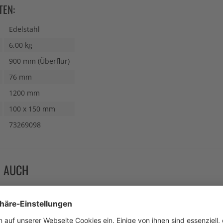
TEN:
Edelstahl
6,00 kg
900 mm (Überflur)
76 mm
1200 mm
100 x 150 mm
73269098
N AUCH