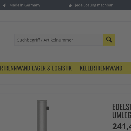
Made in Germany
jede Lösung machbar
ERTRENNWAND LAGER & LOGISTIK
KELLERTRENNWAND
EDELS
UMLE
241,