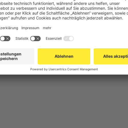
chutz
Gittertrennwand Lager & Logistik
Maschinens