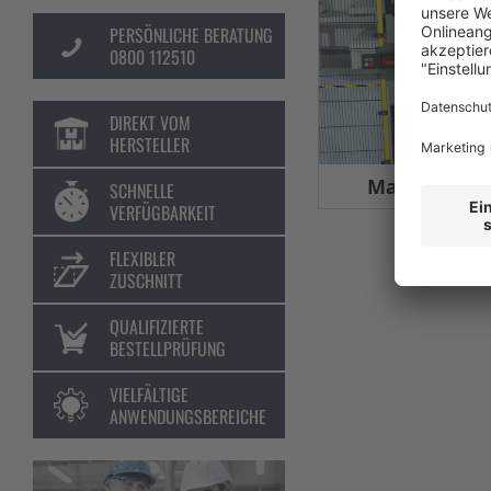
PERSÖNLICHE BERATUNG
0800 112510
DIREKT VOM
HERSTELLER
Maschinens
SCHNELLE
VERFÜGBARKEIT
FLEXIBLER
ZUSCHNITT
QUALIFIZIERTE
BESTELLPRÜFUNG
VIELFÄLTIGE
ANWENDUNGSBEREICHE