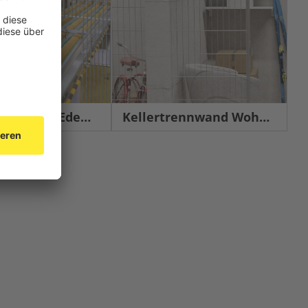
chutz Edelstahl
Kellertrennwand Wohnbau