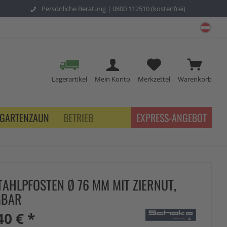
Persönliche Beratung |
0800 112510 (kostenfrei)
schu
Lagerartikel
Mein Konto
Merkzettel
Warenkorb
GARTENZAUN
BETRIEB
EXPRESS-ANGEBOT
TAHLPFOSTEN Ø 76 MM MIT ZIERNUT,
GBAR
40 € *