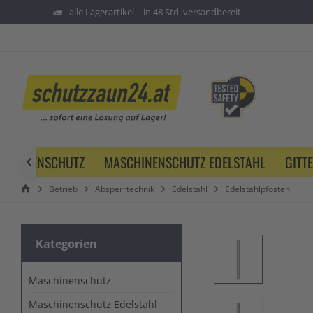
alle Lagerartikel – in 48 Std. versandbereit
SCHINENSCHUTZ
MASCHINENSCHUTZ EDELSTAHL
GITT

Betrieb
Absperrtechnik
Edelstahl
Edelstahlpfosten
Kategorien
Maschinenschutz
Maschinenschutz Edelstahl