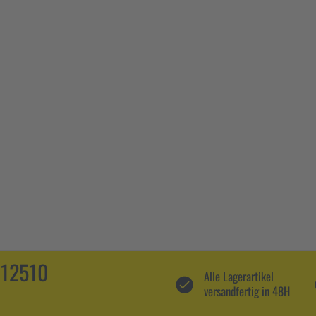
112510
Alle Lagerartikel
versandfertig in 48H