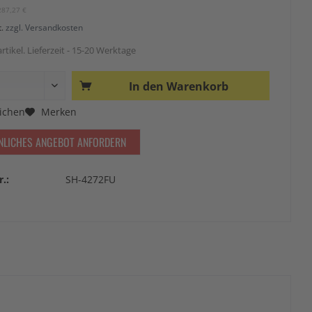
287,27 €
t.
zzgl. Versandkosten
rtikel. Lieferzeit - 15-20 Werktage
In den
Warenkorb
ichen
Merken
NLICHES ANGEBOT ANFORDERN
r.:
SH-4272FU