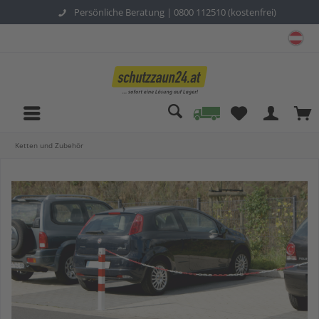
Persönliche Beratung |
0800 112510 (kostenfrei)
sc
Ketten und Zubehör