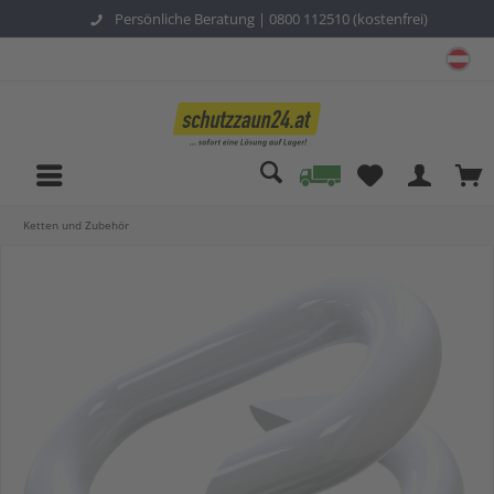
Persönliche Beratung |
0800 112510 (kostenfrei)
sc
Ketten und Zubehör