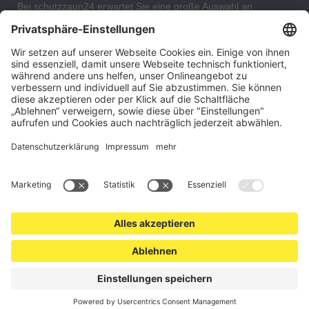
Bei schutzzaun24 erwartet Sie eine große Auswahl an
Schutzgittern, Schutzeinrichtungen, Absturzsicherungen und
Gittertrennwänden, mit denen Sie Ihr Lager, Data Center oder
auch Ihr Wohngebäude optimal organisieren und sichern
können. An unserem Versandlager bevorraten wir ein großes
Sortiment von Lagerartikeln, welche innerhalb von 48 Stunden
versandbereit sind.
Cookie-Einstellungen
Über uns
Kontakt
Versand und Zahlungsbedingungen
Widerrufsrecht
Datenschutz
AGB für Verbraucher
Impressum
*Alle Preise in Euro verstehen sich zzgl.
Versandkosten
. Angebote
freibleibend. Solange der Vorrat reicht.
© 2026 schutzzaun24.at