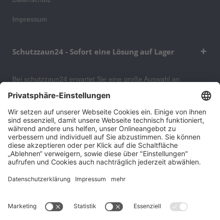
Impressum
Schutzzaun24 - Sofort eine Lösung auf Lager
Bei schutzzaun24 erwartet Sie eine große Auswahl an
Schutzgittern, Schutzeinrichtungen, Absturzsicherungen und
Gittertrennwänden, mit denen Sie Ihr Lager, Data Center oder
auch Ihr Wohngebäude optimal organisieren und sichern
können. An unserem Versandlager bevorraten wir ein großes
Sortiment von Lagerartikeln, welche innerhalb von 48 Stunden
versandbereit sind.
Cookie-Einstellungen
Über uns
Kontakt
Versand und Zahlungsbedingungen
Widerrufsrecht
Datenschutz
AGB für Verbraucher
Impressum
*Alle Preise in Euro verstehen sich zzgl.
Versandkosten
. Angebote