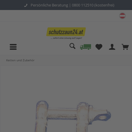
Persönliche Beratung |
0800 112510 (kostenfrei)
sc
Ketten und Zubehör