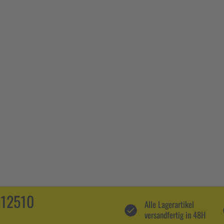
112510
Alle Lagerartikel
versandfertig in 48H