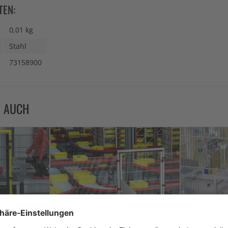
TEN:
0,01 kg
Stahl
73158900
N AUCH