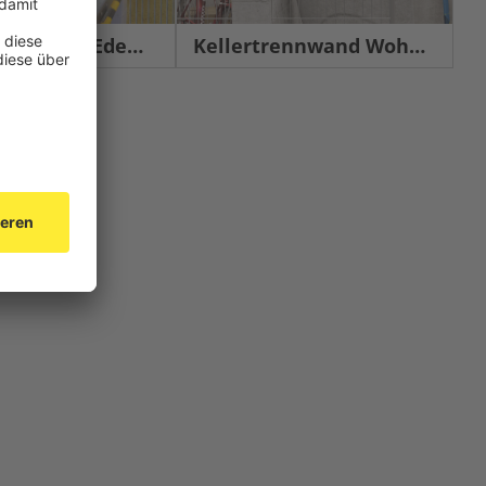
chutz Edelstahl
Kellertrennwand Wohnbau