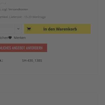
5,11 €
t.
zzgl. Versandkosten
rtikel. Lieferzeit - 15-20 Werktage
In den
Warenkorb
ichen
Merken
NLICHES ANGEBOT ANFORDERN
r.:
SH-430_13BS