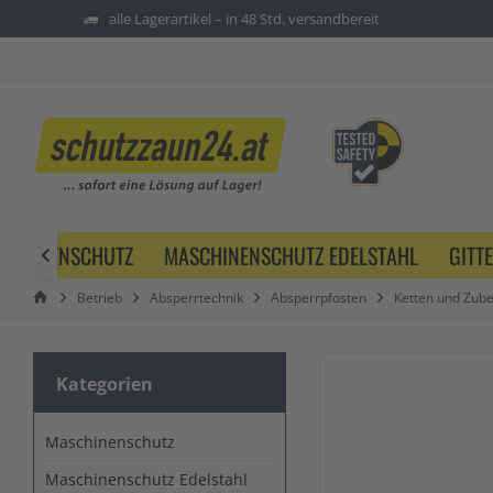
alle Lagerartikel – in 48 Std. versandbereit
SCHINENSCHUTZ
MASCHINENSCHUTZ EDELSTAHL
GITT

Betrieb
Absperrtechnik
Absperrpfosten
Ketten und Zub
Kategorien
Maschinenschutz
Maschinenschutz Edelstahl