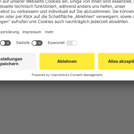
chutz
Gittertrennwand Lager & Logistik
Maschinens