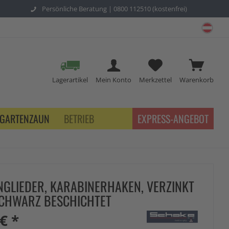
Persönliche Beratung |
0800 112510 (kostenfrei)
schu
Lagerartikel
Mein Konto
Merkzettel
Warenkorb
GARTENZAUN
BETRIEB
EXPRESS-ANGEBOT
NGLIEDER, KARABINERHAKEN, VERZINKT
CHWARZ BESCHICHTET
€ *