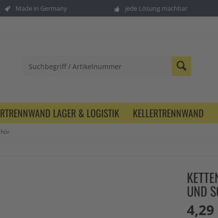
Made in Germany
jede Lösung machbar
ERTRENNWAND LAGER & LOGISTIK
KELLERTRENNWAND
ehör
KETTE
UND S
4,29 