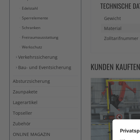
TECHNISCHE DA
Edelstahl
Sperrelemente
Gewicht
Schranken
Material
Freiraumausstattung
Zolltarifnummer
Werkschutz
Verkehrssicherung
KUNDEN KAUFTE
Bau- und Eventsicherung
Absturzsicherung
Zaunpakete
Lagerartikel
Topseller
Zubehör
ONLINE MAGAZIN