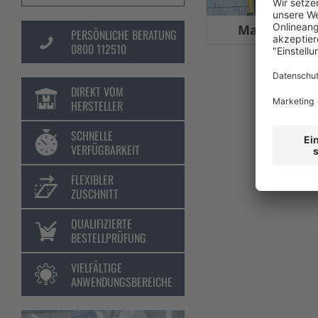
Maschinens
PERSÖNLICHE BERATUNG
0800 112510
DIREKT VOM
HERSTELLER
SCHNELLE
VERFÜGBARKEIT
FLEXIBLER
ZUSCHNITT
QUALIFIZIERTE
BESTELLPRÜFUNG
VIELFÄLTIGE
ANWENDUNGSBEREICHE